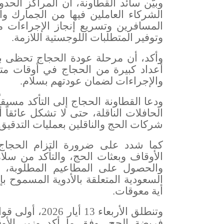
وبيّن سائد القطاونة، أن المراكز الحد
الشركاء العاملين فيها من الجمارك و
المسافرين وتسريع إنجاز الإجراءات م
وتوفير المتطلبات اللوجستية اللازمة
.
وأكد، أن مرحلة عودة الحجاج تحظى با
أعداد كبيرة من الحجاج في أوقات متق
والإجراءات لضمان عودتهم بسلام
.
ودعا القطاونة الحجاج إلى التأكد مسب
الحافلات الناقلة، حتى لا تشكل عائقاً 
شركات الحج والناقلين بعمليات التدقيق 
كما شدد على ضرورة التزام الحجاج ب
الأوقاف وبعثات الحج، والتأكد من سلا
والحصول على المطاعيم المطلوبة، إ
السعودية المتعلقة بالأدوية المسموح ب
أية معوقات
.
وتنطلق الأربعاء
فريضة الحج، وفق ما أكد وزير الأو