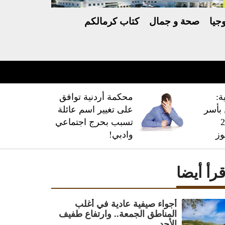
جيا
صحة و جمال
كتاب كرمالكم
ة:
محكمة أردنية توافق
فال بأسر
على تغيير اسم عائلة
 228
تسبب بحرج اجتماعي
وز
وادبي!
قرأ أيضا
أجواء صيفية عادية في أغلب
المناطق الجمعة.. وارتفاع طفيف
الأحد