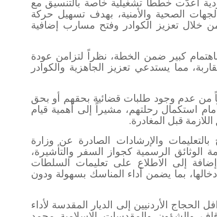
ودية أعدّت خططاً تشغيلية خاصة بالتنسيق مع
الجهات الصحية والأمنية، بهدف تسهيل حركة
ن خلال تعزيز الكوادر وفتح مسارب إضافية
هتمام كبير ضمن الخطة، نظراً لتزامن عودة
اربة، مما يستدعي تعزيز الجاهزية والكوادر
قاً من عدم وجود طلبات قضائية بحقهم أو بحق
أمام استكمال رحلتهم، مشيراً إلى أهمية قيام
اللازمة قبل المغادرة
.
التعليمات والإرشادات الصادرة عن وزارة
مة الوثائق الرسمية كجواز السفر والتأشيرة،
ضافة إلى الاطلاع على تعليمات السلطات
إدخالها، بما يضمن أداء المناسك بسهولة ودون
 13 أيار 2026، أولى قوافل الحجاج الأردنيين إلى الديار المقدسة لأداء
قاف والشؤون والمقدسات الإسلامية محمد