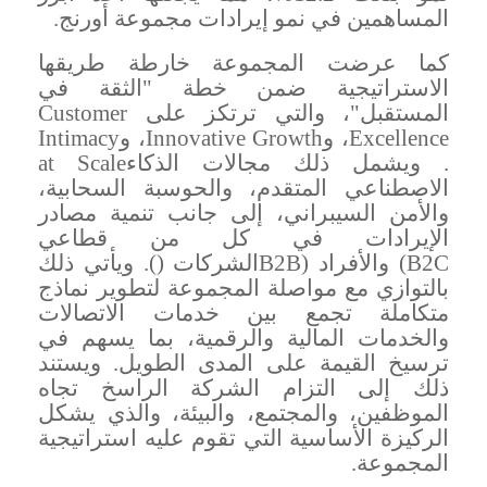
المساهمين في نمو إيرادات مجموعة أورنج
.
كما عرضت المجموعة خارطة طريقها
الاستراتيجية ضمن خطة "الثقة في
المستقبل"، والتي ترتكز على
Customer
Excellence
، و
Innovative Growth
، و
Intimacy
. ويشمل ذلك مجالات الذكاء
at Scale
الاصطناعي المتقدم، والحوسبة السحابية،
والأمن السيبراني، إلى جانب تنمية مصادر
الإيرادات في كل من قطاعي
B2C
) والأفراد (
B2B
الشركات (
). ويأتي ذلك
بالتوازي مع مواصلة المجموعة لتطوير نماذج
متكاملة تجمع بين خدمات الاتصالات
والخدمات المالية والرقمية، بما يسهم في
ترسيخ القيمة على المدى الطويل. ويستند
ذلك إلى التزام الشركة الراسخ تجاه
الموظفين، والمجتمع، والبيئة، والذي يشكل
الركيزة الأساسية التي تقوم عليه استراتيجية
المجموعة
.