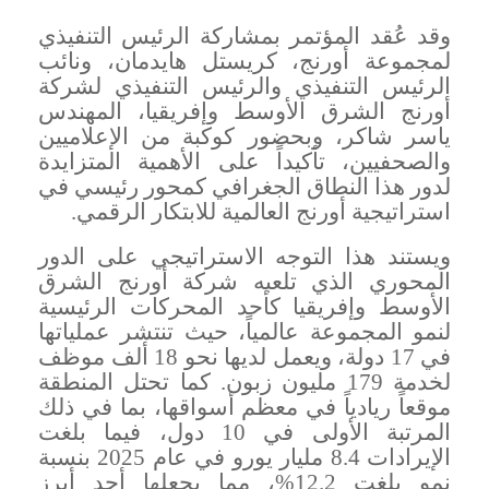
وقد عُقد المؤتمر بمشاركة الرئيس التنفيذي
لمجموعة أورنج،
كريستل هايدمان،
ونائب
الرئيس التنفيذي والرئيس التنفيذي لشركة
أورنج الشرق الأوسط وإفريقيا، المهندس
ياسر شاكر، وبحضور كوكبة من الإعلاميين
والصحفيين، تأكيداً على الأهمية المتزايدة
لدور هذا النطاق الجغرافي كمحور رئيسي في
استراتيجية أورنج العالمية للابتكار الرقمي
.
ويستند هذا التوجه الاستراتيجي على الدور
المحوري الذي تلعبه شركة أورنج الشرق
الأوسط وإفريقيا كأحد المحركات الرئيسية
لنمو المجموعة عالمياً، حيث تنتشر عملياتها
في 17 دولة، ويعمل لديها نحو 18 ألف موظف
لخدمة 179 مليون زبون. كما تحتل المنطقة
موقعاً ريادياً في معظم أسواقها، بما في ذلك
المرتبة الأولى في 10 دول، فيما بلغت
الإيرادات 8.4 مليار يورو في عام 2025 بنسبة
نمو بلغت 12.2%، مما يجعلها أحد أبرز