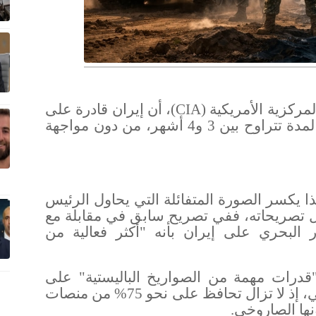
مركزية الأمريكية
(CIA)
، أن إيران قادرة على
الصمود أمام الحصار البحري الأمريكي لمدة تتراوح بين 3 و4 أشهر، من دون مواجهة
ذا يكسر الصورة المتفائلة التي يحاول الرئيس
ل تصريحاته، ففي تصريح سابق في مقابلة مع
بحري على إيران بأنه "أكثر فعالية من
قدرات مهمة من الصواريخ الباليستية" على
الرغم من القصف الأمريكي والإسرائيلي، إذ لا تزال تحافظ على نحو 75% من منصات
.