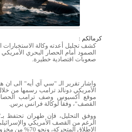
كرمالكم :
كشف تحليل أعدته وكالة الاستخبارات ال
صعوبات اقتصادية خطيرة
.
واشار تقرير الـ "سي آي أيه" الى ان ه
الأمريكي دونالد ترامب رسمها من خلا
موقع أكسيوس وصف ترامب الحصار ال
القصف"، وفقاً لوكالة فرانس برس
.
ووفق التحليل، فإن طهران تحتفظ بـ"
الإطلاق المتحركة، ونحو 70% من مخزونها الصاروخي