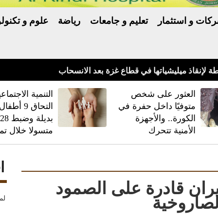
كات و استثمار
تعليم و جامعات
رياضة
علوم و تكنولو
العثور على شخص
‏التنمية الاجتماعي
متوفيًا داخل حفرة في
التحاق 9 أط
الكورة.. والأجهزة
بديلة وضبط
الأمنية تتحرك
متسولا خلال تم
ا
إيران قادرة على الصمود
لصاروخية