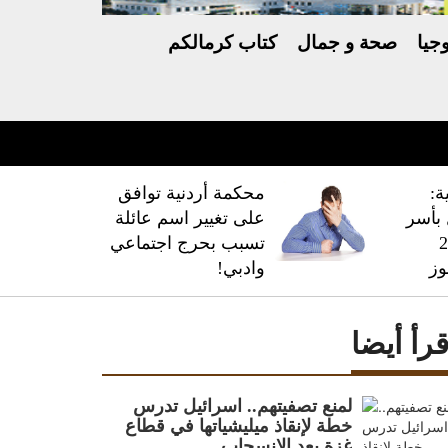
جيا
صحة و جمال
كتاب كرمالكم
ة:
محكمة أردنية توافق
فال بأسر
على تغيير اسم عائلة
 228
تسبب بحرج اجتماعي
وز
وادبي!
قرأ أيضا
لمنع تصفيتهم.. اسرائيل تدرس
خطة لإنقاذ ميليشياتها في قطاع
غزة بعد الانسحاب