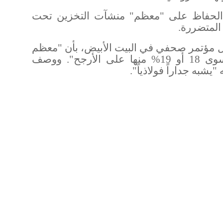
 الحفاظ على "معظم" منشآت التخزين تحت
المتضررة
.
لال مؤتمر صحفي في البيت الأبيض، بأن "معظم
الصواريخ الإيرانية دُمّرت، ولم يتبقَّ سوى 18 أو 19% منها على الأرجح". ووصف
شبه جداراً فولاذياً
".