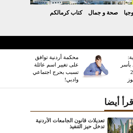
جيا
صحة و جمال
كتاب كرمالكم
ة:
محكمة أردنية توافق
فال بأسر
على تغيير اسم عائلة
 228
تسبب بحرج اجتماعي
وز
وادبي!
قرأ أيضا
تعديلات قانون الجامعات الأردنية
تدخل حيز التنفيذ