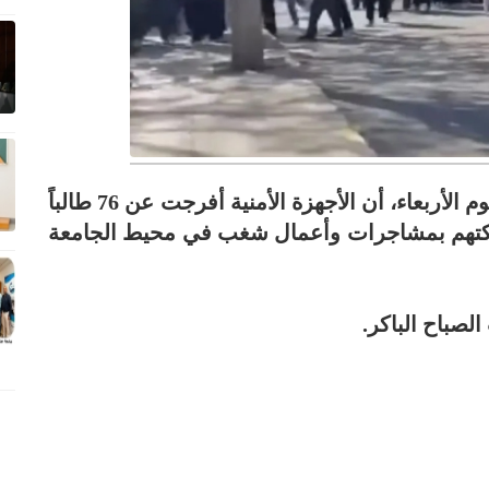
كشف النائب معتز أبو رمان، اليوم الأربعاء، أن الأجهزة الأمنية أفرجت عن 76 طالباً
اركتهم بمشاجرات وأعمال شغب في محيط الجامعة
لصباح الباكر.