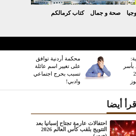
جيا
صحة و جمال
كتاب كرمالكم
ة:
محكمة أردنية توافق
فال بأسر
على تغيير اسم عائلة
 228
تسبب بحرج اجتماعي
وز
وادبي!
قرأ أيضا
احتفالات عارمة تجتاح إسبانيا بعد
التتويج بلقب كأس العالم 2026
(صور)