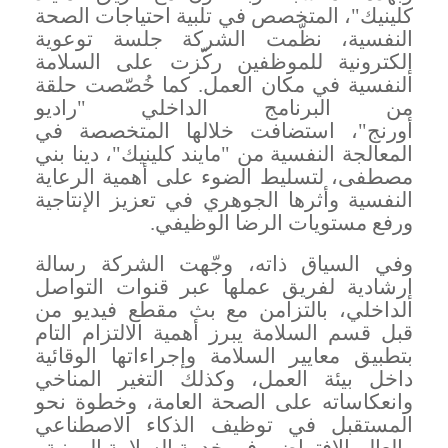
كلينيك"، المتخصص في تلبية احتياجات الصحة
النفسية، نظّمت الشركة جلسة توعوية
إلكترونية للموظفين ركّزت على السلامة
النفسية في مكان العمل. كما خُصّصت حلقة
من البرنامج الداخلي "راديو
أورنج"، استضافت خلالها المتخصصة في
المعالجة النفسية من "مايند كلينيك"، دينا بني
مصطفى، لتسليط الضوء على أهمية الرعاية
النفسية وأثرها الجوهري في تعزيز الإنتاجية
ورفع مستويات الرضا الوظيفي.
وفي السياق ذاته، وجّهت الشركة رسالة
إرشادية لفريق عملها عبر قنوات التواصل
الداخلي، بالتزامن مع بث مقطع فيديو من
قبل قسم السلامة يبرز أهمية الالتزام التام
بتطبيق معايير السلامة وإجراءاتها الوقائية
داخل بيئة العمل
، وكذلك التغير المناخي
وانعكاساته على الصحة العامة، وخطوة نحو
المستقبل في توظيف الذكاء الاصطناعي
والعالم الافتراضي في خدمة السلامة المهنية.