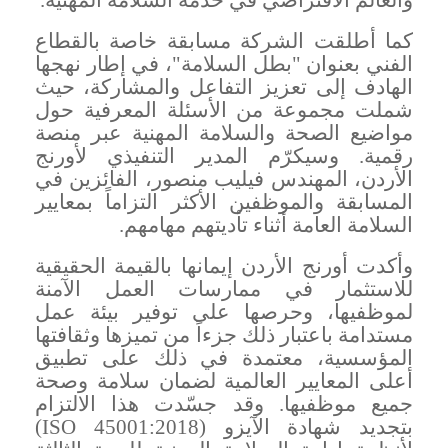
كما أطلقت الشركة مسابقة خاصة بالقطاع
الفني بعنوان "بطل السلامة"، في إطار نهجها
الهادف إلى تعزيز التفاعل والمشاركة، حيث
شملت مجموعة من الأسئلة المعرفية حول
مواضيع الصحة والسلامة المهنية عبر منصة
رقمية. وسيكرّم المدير التنفيذي لأورنج
الأردن، المهندس فيليب منصور، الفائزين في
المسابقة والموظفين الأكثر التزاماً بمعايير
السلامة العامة أثناء تأديتهم مهامهم.
وأكدت أورنج الأردن إيمانها بالقيمة الحقيقية
للاستثمار في ممارسات العمل الآمنة
لموظفيها، وحرصها على توفير بيئة عمل
مستدامة باعتبار ذلك جزءاً من تميزها وثقافتها
المؤسسية، معتمدة في ذلك على تطبيق
أعلى المعايير العالمية لضمان سلامة وصحة
جميع موظفيها. وقد جسّدت هذا الالتزام
بتجديد شهادة الآيزو (
ISO 45001:2018
)