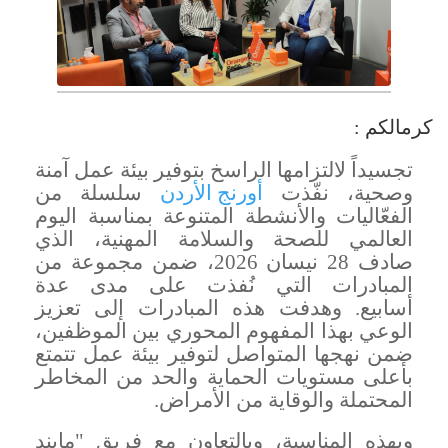
كرمالكم :
تجسيداً لالتزامها الراسخ بتوفير بيئة عمل آمنة
وصحية، نفّذت
أورنج
الأردن
سلسلة من
الفعّاليات والأنشطة المتنوعة بمناسبة اليوم
العالمي للصحة والسلامة المهنية، الذي
صادف 28 نيسان 2026
،
ضمن مجموعة من
المبادرات التي نُفذت على مدى عدة
أسابيع.
وهدفت هذه المبادرات إلى تعزيز
الوعي بهذا المفهوم المحوري بين الموظفين،
ضمن نهجها المتواصل لتوفير بيئة عمل تتمتع
بأعلى مستويات الحماية والحد من المخاطر
المحتملة والوقاية من الأمراض.
وبهذه المناسبة، وبالتعاون مع فريق "مايند