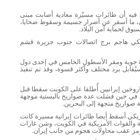
كد فيه أن طائرات مسيّرة معادية أصابت مبنى
ت الدولي، ما أسفر عن أضرار جسيمة وسقوط ضحايا،
وق لحماية أمن البلاد
.
ريكي هاجم برج اتصالات جنوب جزيرة قشم
عدة جوية ومقر الأسطول الخامس في إحدى دول
يُقابل برد مختلف وأكثر قسوة، وقد تم تنفيذ
اروخين إيرانيين أُطلقا على الكويت سقطا قبل
، في حين فشلت عدة صواريخ باليستية موجهة
ة صواريخ متجهة إلى البحرين
.
مريكي أسقط أيضا طائرات إيرانية مسيرة كانت
ية والقوات الأمريكية في الكويت، وشن غارات
ز عقب محاولات هجوم من جانب إيران
.