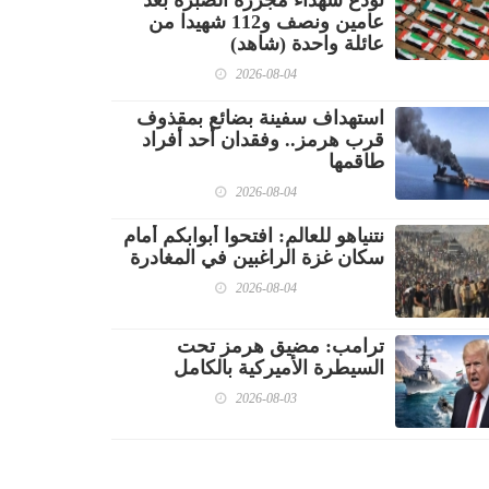
تودّع شهداء مجزرة الصبرة بعد
عامين ونصف و112 شهيدا من
عائلة واحدة (شاهد)
2026-08-04
استهداف سفينة بضائع بمقذوف
قرب هرمز.. وفقدان أحد أفراد
طاقمها
2026-08-04
نتنياهو للعالم: افتحوا أبوابكم أمام
سكان غزة الراغبين في المغادرة
2026-08-04
ترامب: مضيق هرمز تحت
السيطرة الأميركية بالكامل
2026-08-03