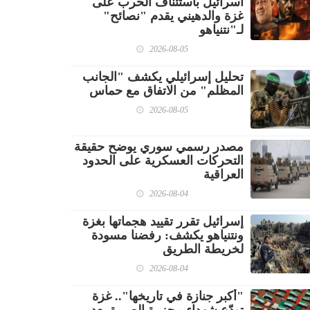
اسرائيل باستئناف الحرب على
غزة والدهيني يقدم "نصائح"
لـ"نتنياهو
2026-08-05
تحليل إسرائيلي يكشف "الجانب
المظلم" من الاتفاق مع حماس
2026-08-05
مصدر رسمي سوري يوضح حقيقة
التحركات العسكرية على الحدود
العراقية
2026-08-04
إسرائيل تقرر تقييد هجماتها بغزة
ونتنياهو يكشف: رفضنا مسودة
لخريطة الطريق
2026-08-04
"أكبر جنازة في تاريخها".. غزة