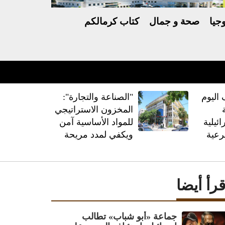
جيا
صحة و جمال
كتاب كرمالكم
رارية الأعمال
اليوم
"الصناعة والتجارة":
المخزون الاستراتيجي
ئيلية
للمواد الأساسية آمن
رعية
ويكفي لمدد مريحة
قرأ أيضا
جماعة «أبو شباب» تطالب