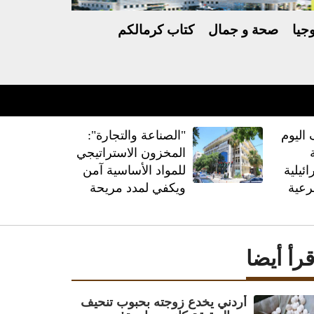
جيا
صحة و جمال
كتاب كرمالكم
رارية الأعمال
اليوم
"الصناعة والتجارة":
المخزون الاستراتيجي
ئيلية
للمواد الأساسية آمن
رعية
ويكفي لمدد مريحة
قرأ أيضا
أردني يخدع زوجته بحبوب تنحيف