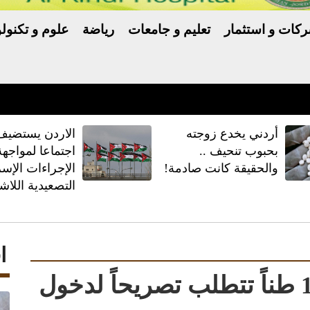
كات و استثمار
تعليم و جامعات
رياضة
علوم و تكنولو
ماد الدولي المتكامل لأنظمة حماية البيانات وأمن المعلومات واستم
أردني يخدع زوجته
الاردن يستضيف 
بحبوب تنحيف ..
اجتماعا لمواجهة
والحقيقة كانت صادمة!
الإجراءات الإسرا
التصعيدية اللاش
ا
السير: الشاحنات فوق 12 طناً تتطلب تصريحاً لدخول