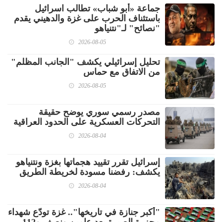
جماعة «أبو شباب» تطالب اسرائيل
باستئناف الحرب على غزة والدهيني يقدم
"نصائح" لـ"نتنياهو
2026-08-05
تحليل إسرائيلي يكشف "الجانب المظلم"
من الاتفاق مع حماس
2026-08-05
مصدر رسمي سوري يوضح حقيقة
التحركات العسكرية على الحدود العراقية
2026-08-04
إسرائيل تقرر تقييد هجماتها بغزة ونتنياهو
يكشف: رفضنا مسودة لخريطة الطريق
2026-08-04
"أكبر جنازة في تاريخها".. غزة تودّع شهداء
مجزرة الصبرة بعد عامين ونصف و112