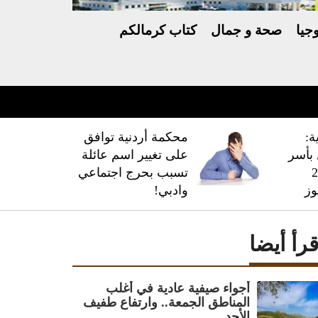
جيا
صحة و جمال
كتاب كرمالكم
ة:
محكمة أردنية توافق
فال بأسر
على تغيير اسم عائلة
 228
تسبب بحرج اجتماعي
وز
وادبي!
قرأ أيضا
أجواء صيفية عادية في أغلب
المناطق الجمعة.. وارتفاع طفيف
الأحد