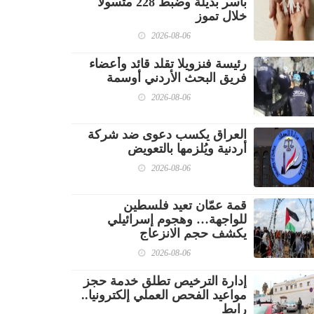
بأسر بديلة وضبط 228 متسولا
خلال تموز
2026-08-06
رئيسة فنزويلا تقلد قائد وأعضاء
فريق البحث الأردني أوسمة
2026-08-06
العراق يكسب دعوى ضد شركة
أردنية ويُلزمها بالتعويض
2026-08-06
قمة عمّان تعيد فلسطين
للواجهة… وهجوم إسرائيلي
يكشف حجم الانزعاج
2026-08-06
إدارة الترخيص تطلق خدمة حجز
مواعيد الفحص العملي إلكترونيا..
رابط