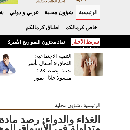
الرئيسية
شؤون محلية
عربي و دولي
شر
خاص كرمالكم
اطباق كرمالكم
شريط الأخبار
نفاد مخزون الصواريخ الأميركية يفج
‏التنمية الاجتماعية:
التحاق 9 أطفال بأسر
بديلة وضبط 228
متسولا خلال تموز
/
الرئيسية
شؤون محلية
الغذاء والدواء: رصد ما
متداولة في الأسواق المح