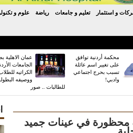
كات و استثمار
تعليم و جامعات
رياضة
علوم و تكنولو
ّر خلافًا بين ترامب والبنتاغون
محكمة أردنية توافق
عمان الاهلية بط
على تغيير اسم عائلة
الجامعات الأردن
تسبب بحرج اجتماعي
الكراتيه للطلاب
وادبي!
ووصيفه البطولة
للطالبات .. صور
ا
دة محظورة في عينات جميد
لية