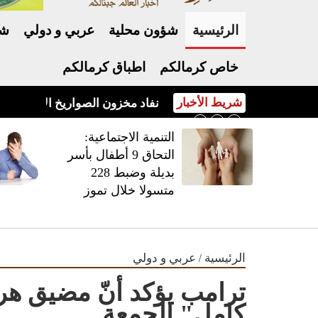
الرئيسية
شؤون محلية
عربي و دولي
شر
خاص كرمالكم
اطباق كرمالكم
شريط الأخبار
نفاد مخزون الصواريخ الأميركية يفج
‏التنمية الاجتماعية:
التحاق 9 أطفال بأسر
بديلة وضبط 228
متسولا خلال تموز
/
الرئيسية
عربي و دولي
ترامب يؤكد أنّ مضيق ه
كامل" الجمعة