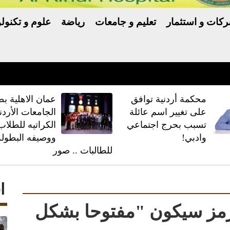
كات و استثمار
تعليم و جامعات
رياضة
علوم و تكنولو
ّر خلافًا بين ترامب والبنتاغون
محكمة أردنية توافق
عمان الاهلية بط
على تغيير اسم عائلة
الجامعات الأردن
تسبب بحرج اجتماعي
الكراتيه للطلاب
وادبي!
ووصيفه البطولة
للطالبات .. صور
ا
رمز سيكون "مفتوحا بشكل