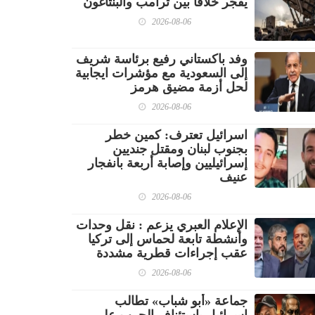
يفجّر خلافًا بين ترامب والبنتاغون
2026-08-06
وفد باكستاني رفيع برئاسة شريف
إلى السعودية مع مؤشرات ايجابية
لحل أزمة مضيق هرمز
2026-08-06
اسرائيل تعترف: كمين خطر
بجنوب لبنان ومقتل جنديين
إسرائيليين وإصابة أربعة بانفجار
عنيف
2026-08-06
الإعلام العبري يزعم : نقل وحدات
وأنشطة تابعة لحماس إلى تركيا
عقب إجراءات قطرية مشددة
2026-08-06
جماعة «أبو شباب» تطالب