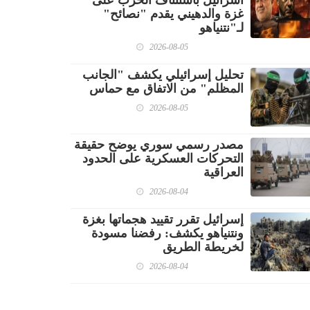
اسرائيل باستئناف الحرب على
غزة والدهيني يقدم "نصائح"
لـ"نتنياهو
2026-08-05
تحليل إسرائيلي يكشف "الجانب
المظلم" من الاتفاق مع حماس
2026-08-05
مصدر رسمي سوري يوضح حقيقة
التحركات العسكرية على الحدود
العراقية
2026-08-04
إسرائيل تقرر تقييد هجماتها بغزة
ونتنياهو يكشف: رفضنا مسودة
لخريطة الطريق
2026-08-04