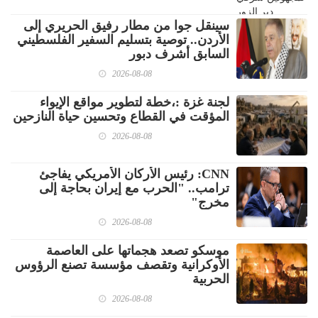
سينقل جوا من مطار رفيق الحريري إلى
الأردن.. توصية بتسليم السفير الفلسطيني
السابق أشرف دبور
2026-08-08
لجنة غزة :،خطة لتطوير مواقع الإيواء
المؤقت في القطاع وتحسين حياة النازحين
2026-08-08
CNN: رئيس الأركان الأمريكي يفاجئ
ترامب.. "الحرب مع إيران بحاجة إلى
مخرج"
2026-08-08
موسكو تصعد هجماتها على العاصمة
الأوكرانية وتقصف مؤسسة تصنع الرؤوس
الحربية
2026-08-08