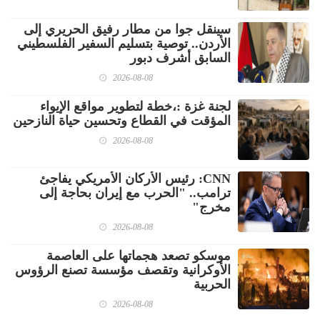
سينقل جوا من مطار رفيق الحريري إلى
الأردن.. توصية بتسليم السفير الفلسطيني
السابق أشرف دبور
2026-08-08
لجنة غزة :،خطة لتطوير مواقع الإيواء
المؤقت في القطاع وتحسين حياة النازحين
2026-08-08
CNN: رئيس الأركان الأمريكي يفاجئ
ترامب.. "الحرب مع إيران بحاجة إلى
مخرج"
2026-08-08
موسكو تصعد هجماتها على العاصمة
الأوكرانية وتقصف مؤسسة تصنع الرؤوس
الحربية
2026-08-08