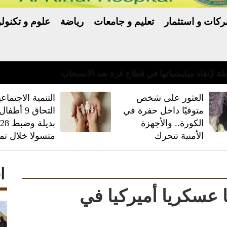
كات و استثمار
تعليم و جامعات
رياضة
علوم و تكنولو
العثور على شخص
‏التنمية الاجتماعي
متوفيًا داخل حفرة في
التحاق 9 أط
الكورة.. والأجهزة
بديلة وضبط
الأمنية تتحرك
متسولا خلال تم
ا
هدفنا 85 موقعا عسكريا أميركيا في