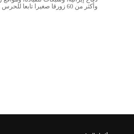
وأكثر من 60 زورقا صغيرا تابعا للحرس الثوري داخل المضيق (هرمز) وقربه