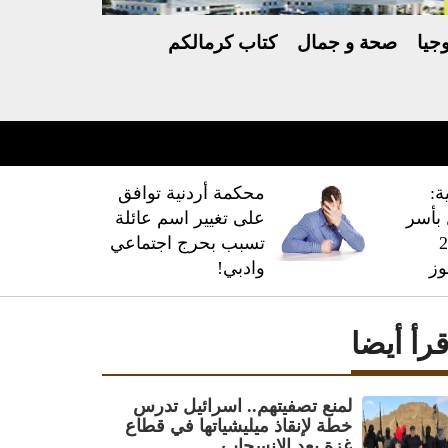
جيا
صحة و جمال
كتاب كرمالكم
ة:
محكمة أردنية توافق
فال بأسر
على تغيير اسم عائلة
 228
تسبب بحرج اجتماعي
وز
وادبي!
قرأ أيضا
لمنع تصفيتهم.. اسرائيل تدرس
خطة لإنقاذ ميليشياتها في قطاع
غزة بعد الانسحاب