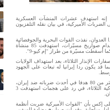
اء إنه استهدف عشرات المنشآت العسكرية
 الضربات الأميركية، في بيان نقله التلفزيون
 العدوان، نفذت القوات البحرية والجوفضائية
للحرس الثوري عملية مشتركة باستخدام صواريخ مسيّرات، استهدفت 85 منشأة
كما أسقطت مسيّرة من طراز "إم كيو-9
".
ارات الإنذار الثلاثاء، بعد استهداف الولايات
 قد يكون ردا إيرانيا له تبعات على الجهود
أوسط
.
ونفذ الجيش الأميركي ضربات على أكثر من 80 هدفا في أحدث ضرباته ضد إيران،
وفق ما أعلنت القيادة المركزية الأميركية الثلاثاء، في رد على هجمات استهدفت 3
ن
.
لى إكس بأن "القوات الأميركية ضربت أنظمة
 رادار ساحلية، وقدرات صواريخ مضادة للسفن،