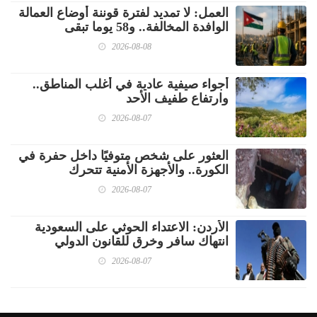
العمل: لا تمديد لفترة قوننة أوضاع العمالة
الوافدة المخالفة.. و58 يوما تبقى
2026-08-08
أجواء صيفية عادية في أغلب المناطق..
وارتفاع طفيف الأحد
2026-08-07
العثور على شخص متوفيًا داخل حفرة في
الكورة.. والأجهزة الأمنية تتحرك
2026-08-07
الأردن: الاعتداء الحوثي على السعودية
انتهاك سافر وخرق للقانون الدولي
2026-08-07