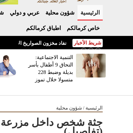
الرئيسية
شؤون محلية
عربي و دولي
شر
خاص كرمالكم
اطباق كرمالكم
شريط الأخبار
نفاد مخزون الصواريخ الأميركية يفج
‏التنمية الاجتماعية:
التحاق 9 أطفال بأسر
بديلة وضبط 228
متسولا خلال تموز
/
الرئيسية
شؤون محلية
جثة شخص داخل مزرعة في
(تفاصيل)