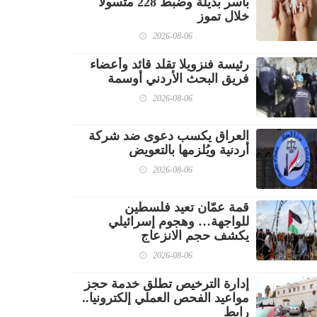
بأسر بديلة وضبط 228 متسولا
خلال تموز
2026-08-06
رئيسة فنزويلا تقلد قائد وأعضاء
فريق البحث الأردني أوسمة
2026-08-06
العراق يكسب دعوى ضد شركة
أردنية ويُلزمها بالتعويض
2026-08-06
قمة عمّان تعيد فلسطين
للواجهة… وهجوم إسرائيلي
يكشف حجم الانزعاج
2026-08-06
إدارة الترخيص تطلق خدمة حجز
مواعيد الفحص العملي إلكترونيا..
رابط