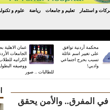
كات و استثمار
تعليم و جامعات
رياضة
علوم و تكنولو
ّر خلافًا بين ترامب والبنتاغون
محكمة أردنية توافق
عمان الاهلية بط
على تغيير اسم عائلة
الجامعات الأردن
تسبب بحرج اجتماعي
الكراتيه للطلاب
وادبي!
ووصيفه البطولة
للطالبات .. صور
ا
 المفرق.. والأمن يحقق