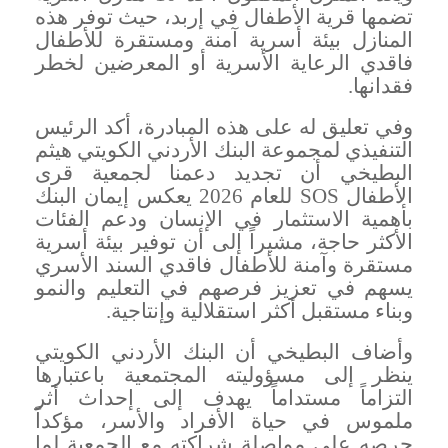
تضمها قرية الأطفال في إربد، حيث توفر هذه
المنازل بيئة أسرية آمنة ومستقرة للأطفال
فاقدي الرعاية الأسرية أو المعرضين لخطر
فقدانها
.
وفي تعليق له على هذه المبادرة، أكد الرئيس
التنفيذي لمجموعة البنك الأردني الكويتي هيثم
البطيخي أن تجديد دعمنا لجمعية قرى
الأطفال
SOS
للعام 2026 يعكس إيمان البنك
بأهمية الاستثمار في الإنسان ودعم الفئات
الأكثر حاجة، مشيراً إلى أن توفير بيئة أسرية
مستقرة وآمنة للأطفال فاقدي السند الأسري
يسهم في تعزيز فرصهم في التعليم والنمو
وبناء مستقبل أكثر استقلالية وإنتاجية
.
وأضاف البطيخي أن البنك الأردني الكويتي
ينظر إلى مسؤوليته المجتمعية باعتبارها
التزاماً مستداماً يهدف إلى إحداث أثر
ملموس في حياة الأفراد والأسر، مؤكداً
حرصه على مواصلة شراكته مع الجمعية لما