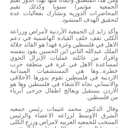
ومن هذا المنطلق وايمانا منها بهذا الدور تقيم
الجمعية مؤتمرا سنويا وكذلك تقيم
المحاضرات الدورية وتشارك بفعاليات عدة
لتحقيق الهدف المنشود
.
وأكد زايد إن الجمعية الأردنية لأمراض وزراعة
الكلى تقف خلف القيادة الهاشمية في دعم
الاهل في فلسطين وغزة فهذا هو القائد جلالة
الملك عبدالله الثاني ابن الحسين يقود بنفسه
وافراد من عائلته عمليات الإنزال الجوي
لمساعدة الاهل في غزة في منطقة حرب
خطرة...وها هي المستشفيات الميدانية
الاردنية في فلسطين تقوم بدورها الأخلاقي
والانساني تجاه الأشقاء في فلسطين وها هو
الاردن يستقبل ويعالج اطفال جرحى أبرياء
من فلسطين
.
وقال الدكتور محمد غنيمات رئيس جمعيه
الشرق الاوسط لزراعه الاعضاء والرئيس
المنتخب للجمعيه العربيه لامراض وزرع الكلى