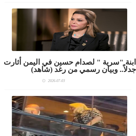
ابنة "سرية " لصدام حسين في اليمن أثارت
جدلاً.. وبيان رسمي من رغد (شاهد)
2026-07-03