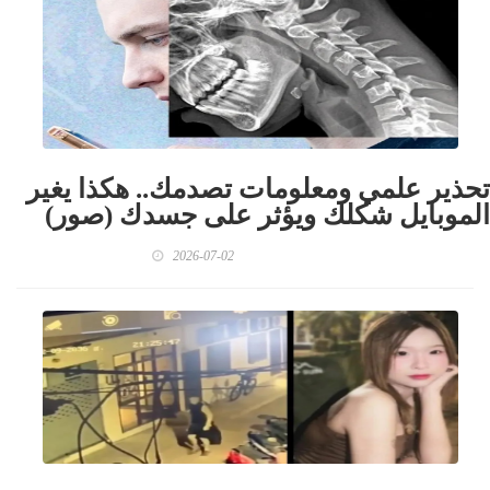
تحذير علمي ومعلومات تصدمك.. هكذا يغير
الموبايل شكلك ويؤثر على جسدك (صور)
2026-07-02