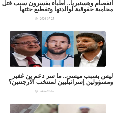
انفصام وهستيريا.. أطباء يفسرون سبب قتل
محامية حقوقية لوالدتها وتقطيع جثتها
2026-07-25
ليس بسبب ميسي.. ما سر دعم بن غفير
ومسؤولين إسرائيليين لمنتخب الأرجنتين؟
2026-07-16