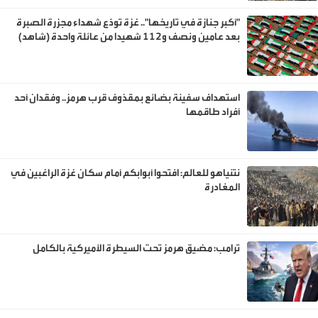
"أكبر جنازة في تاريخها".. غزة تودّع شهداء مجزرة الصبرة
بعد عامين ونصف و112 شهيدا من عائلة واحدة (شاهد)
استهداف سفينة بضائع بمقذوف قرب هرمز.. وفقدان أحد
أفراد طاقمها
نتنياهو للعالم: افتحوا أبوابكم أمام سكان غزة الراغبين في
المغادرة
ترامب: مضيق هرمز تحت السيطرة الأميركية بالكامل