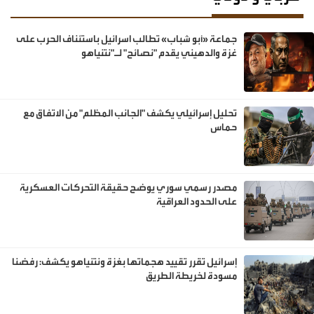
جماعة «أبو شباب» تطالب اسرائيل باستئناف الحرب على
غزة والدهيني يقدم "نصائح" لـ"نتنياهو
تحليل إسرائيلي يكشف "الجانب المظلم" من الاتفاق مع
حماس
مصدر رسمي سوري يوضح حقيقة التحركات العسكرية
على الحدود العراقية
إسرائيل تقرر تقييد هجماتها بغزة ونتنياهو يكشف: رفضنا
مسودة لخريطة الطريق