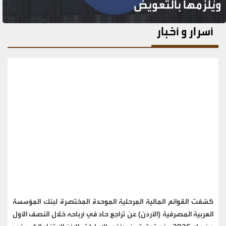
كبرى بالزرقاء
أسرار و أخبار
كشفت القوائم المالية المرحلية الموحدة المختصرة لبنك المؤسسة
العربية المصرفية (الأردن) عن تراجع حاد في أرباحه خلال النصف الأول
من عام 2026، رغم تحقيقه نمواً في الإيرادات، إلا أن الارتفاع الكبير في