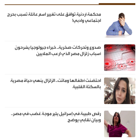
محكمة أردنية توافق على تغيير اسم عائلة تسبب بحرج
اجتماعي وادبي!
صدوع وتحركات صخرية.. خبراء جيولوجيا يشرحون
أسباب زلزال مصر الذي ارعب الملايين
احتضنت أطفالها وماتت.. الزلزال ينهي حياة مصرية
بالسكتة القلبية
رقص طبيبة في إسرائيل يثير موجة غضب في مصر..
وبيان نقابي يوضح