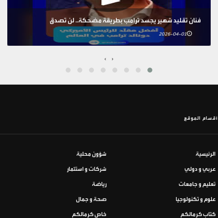
فنان تقليد شهير يجسد ترامب بطريقة مضحكة.. لن تصدق
2026-04-01
›
‹
أقسام الموقع
الرئيسية
شؤون محلية
عربي و دولي
شركات و استثمار
تعليم و جامعات
رياضة
علوم و تكنولوجيا
صحة و جمال
كتاب كرمالكم
خاص كرمالكم