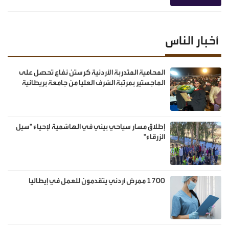
أخبار الناس
المحامية المتدربة الأردنية كرستن نفاع تحصل على
الماجستير بمرتبة الشرف العليا من جامعة بريطانية
إطلاق مسار سياحي بيئي في الهاشمية لإحياء "سيل
الزرقاء"
1700 ممرض أردني يتقدمون للعمل في إيطاليا