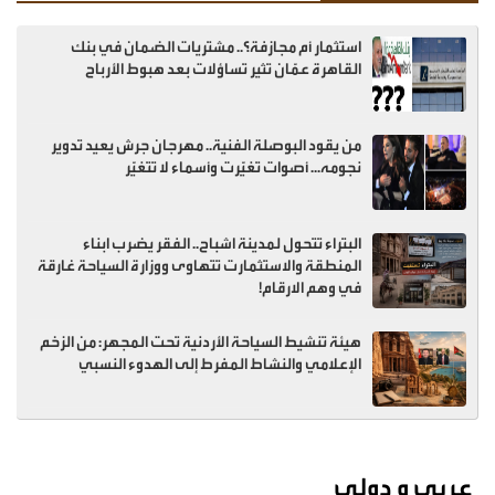
استثمار أم مجازفة؟.. مشتريات الضمان في بنك
القاهرة عمّان تثير تساؤلات بعد هبوط الأرباح
من يقود البوصلة الفنية.. مهرجان جرش يعيد تدوير
نجومه... أصوات تغيّرت وأسماء لا تتغيّر
البتراء تتحول لمدينة اشباح.. الفقر يضرب ابناء
المنطقة والاستثمارت تتهاوى ووزارة السياحة غارقة
في وهم الارقام!
هيئة تنشيط السياحة الأردنية تحت المجهر: من الزخم
الإعلامي والنشاط المفرط إلى الهدوء النسبي
عربي و دولي