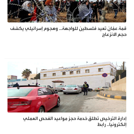
بدات الجهات المختصة اجراءات الحجز ووضع اليد على احد
المستشفيات الخاصة في العاصمة عمان، بعد تراكم مديونيات ضخمة
تجاوزت 100 مليون دينار بينها رواتب وضرائب ومستحقات شركات
تأمين غير مدفوعة خبرني منذ جائحة كورونا .
قمة عمّان تعيد فلسطين للواجهة… وهجوم إسرائيلي يكشف
حجم الانزعاج
كشفت وثائق رسمية صادرة عن مجلس الأعيان ومخاطبات موجهة إلى
رئاسة الوزراء عن طلب لشراء ست مركبات حديثة موديل 2026، بكلفة
إجمالية تقارب ربع مليون دينار، لاستخدامها في الأعمال الإدارية
ومرافقة الوفود الرسمية. وبحسب الوثائق، تقدّم رئيس مجلس الأعيان
فيصل الفايز بطلب رسمي إلى دولة رئيس الوزراء للحصول على
الموافقة لشراء المركبات، مؤكدًا أن استخدامها سيكون لأغراض إدارية
وليست لغايات سيادية أو طارئة، وتتضمن عملية الشراء ثلاث مركبات
من نوع مرسيدس موديل 2026، إلى جانب ثلاث مركبات إدارية هجينة
من نوع تويوتا كورولا، حيث قُدّرت كلفة مركبات المرسيدس بنحو 180
ألف دينار، فيما تبلغ كلفة المركبات الهجينة قرابة 66 ألف دينار.
إدارة الترخيص تطلق خدمة حجز مواعيد الفحص العملي
نفّذت شركة الأمل للوساطة المالية إجراءات الحجز القانوني على أوراق
إلكترونيا.. رابط
مالية تعود لرجل أعمال عراقي، وذلك على خلفية مطالبات مالية تتجاوز