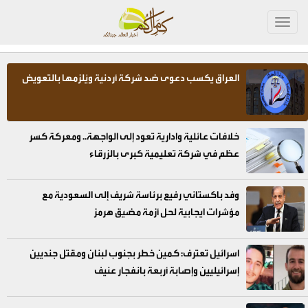
Toggl
navig
العراق يكسب دعوى ضد شركة أردنية ويُلزمها بالتعويض
خلافات عائلية وادارية تعود إلى الواجهة.. ومعركة كسر
عظم في شركة تعليمية كبرى بالزرقاء
وفد باكستاني رفيع برئاسة شريف إلى السعودية مع
مؤشرات ايجابية لحل أزمة مضيق هرمز
اسرائيل تعترف: كمين خطر بجنوب لبنان ومقتل جنديين
إسرائيليين وإصابة أربعة بانفجار عنيف