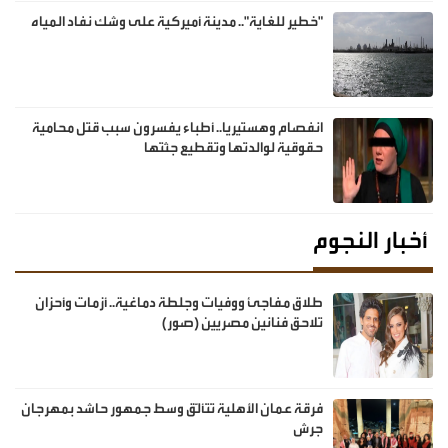
"خطير للغاية".. مدينة أميركية على وشك نفاد المياه
انفصام وهستيريا.. أطباء يفسرون سبب قتل محامية
حقوقية لوالدتها وتقطيع جثتها
أخبار النجوم
طلاق مفاجئ ووفيات وجلطة دماغية.. أزمات وأحزان
تلاحق فنانين مصريين (صور)
فرقة عمان الأهلية تتألّق وسط جمهور حاشد بمهرجان
جرش