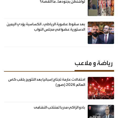
لواشنطن بجنودها.. ما القصة؟
بعد سقوط عضوية الرياطي.. الكساسبة يؤدي اليمين
الدستورية عضوا في مجلس النواب
رياضة و ملاعب
احتفالات عارمة تجتاح إسبانيا بعد التتويج بلقب كأس
العالم 2026 (صور)
بادو الزاكي مدربا لمنتخب النشامى