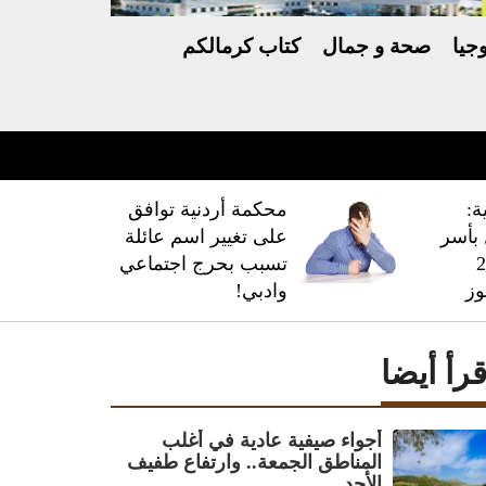
جيا
صحة و جمال
كتاب كرمالكم
ة:
محكمة أردنية توافق
فال بأسر
على تغيير اسم عائلة
 228
تسبب بحرج اجتماعي
وز
وادبي!
قرأ أيضا
أجواء صيفية عادية في أغلب
المناطق الجمعة.. وارتفاع طفيف
الأحد