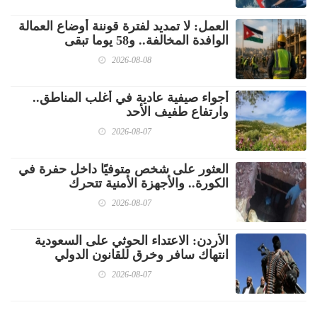
العمل: لا تمديد لفترة قوننة أوضاع العمالة
الوافدة المخالفة.. و58 يوما تبقى
2026-08-08
أجواء صيفية عادية في أغلب المناطق..
وارتفاع طفيف الأحد
2026-08-07
العثور على شخص متوفيًا داخل حفرة في
الكورة.. والأجهزة الأمنية تتحرك
2026-08-07
الأردن: الاعتداء الحوثي على السعودية
انتهاك سافر وخرق للقانون الدولي
2026-08-07