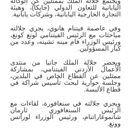
ويجتمع جلالة الملك بممثلين عن الوكالة
اليابانية للتعاون الدولي (جايكا)، وهيئة
التجارة الخارجية اليابانية، وشركات يابانية.
وفي عاصمة فيتنام هانوي، يجري جلالته
مباحثات مع الرئيس الفيتنامي لونغ كونغ،
ورئيس الوزراء فام مينه تشينه، وعدد من
كبار المسؤولين.
ويحضر جلالة الملك جانبا من منتدى
الأعمال الأردني الفيتنامي، بمشاركة
ممثلين عن القطاع الخاص في البلدين،
وجلسة حوارية لبحث تأسيس شراكة في
قطاع الألبسة.
ويجري جلالته في سنغافورة، لقاءات مع
الرئيس السنغافوري ثارمان
شانموغاراتنام، ورئيس الوزراء لورانس
وونغ.