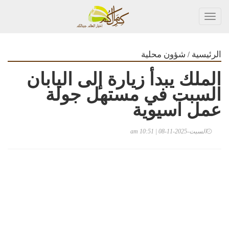
Toggl
navig
/
الرئيسية
شؤون محلية
الملك يبدأ زيارة إلى اليابان
السبت في مستهل جولة
عمل آسيوية
السبت-2025-11-08 | 10:51 am