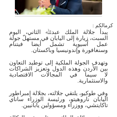
كرمالكم :
يبدأ جلالة الملك عبدﷲ الثاني، اليوم
السبت، زيارة إلى اليابان في مستهلّ جولة
عمل آسيوية تشمل أيضا فيتنام
وسنغافورة وإندونيسيا وباكستان.
وتهدف الجولة الملكية إلى توطيد التعاون
بين الأردن وهذه الدول وتعزيز الشراكات
لا سيما في المجالات الاقتصادية
والاستثمارية.
وفي طوكيو، يلتقي جلالته، بجلالة إمبراطور
اليابان ناروهيتو، ورئيسة الوزراء ساناي
تاكايتشي، ووزراء ومسؤولين يابانيين.