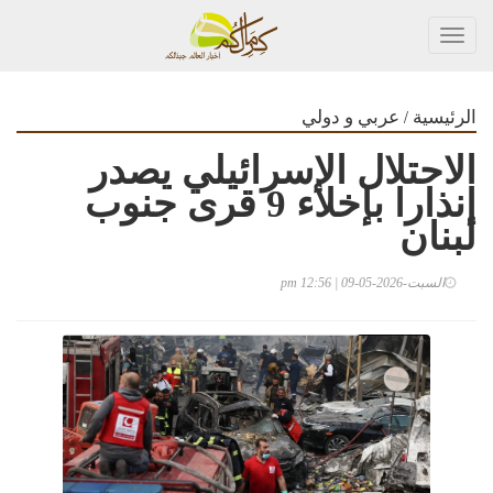
Toggl
navig
/
الرئيسية
عربي و دولي
الاحتلال الإسرائيلي يصدر
إنذارا بإخلاء 9 قرى جنوب
لبنان
السبت-2026-05-09 | 12:56 pm