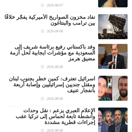
2026-08-07
نفاد مخزون الصواريخ الأميركية يفجّر خلافًا
بين ترامب والبنتاغون
2026-08-06
وفد باكستاني رفيع برئاسة شريف إلى
السعودية مع مؤشرات ايجابية لحل أزمة
مضيق هرمز
2026-08-06
اسرائيل تعترف: كمين خطر بجنوب لبنان
ومقتل جنديين إسرائيليين وإصابة أربعة
بانفجار عنيف
2026-08-06
الإعلام العبري يزعم : نقل وحدات
وأنشطة تابعة لحماس إلى تركيا عقب
إجراءات قطرية مشددة
2026-08-06