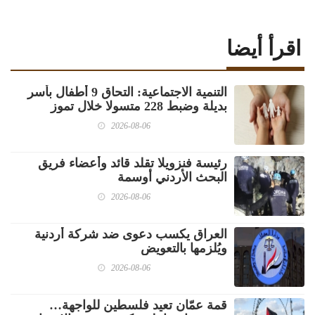
اقرأ أيضا
‏التنمية الاجتماعية: التحاق 9 أطفال بأسر
بديلة وضبط 228 متسولا خلال تموز
2026-08-06
رئيسة فنزويلا تقلد قائد وأعضاء فريق
البحث الأردني أوسمة
2026-08-06
العراق يكسب دعوى ضد شركة أردنية
ويُلزمها بالتعويض
2026-08-06
قمة عمّان تعيد فلسطين للواجهة…