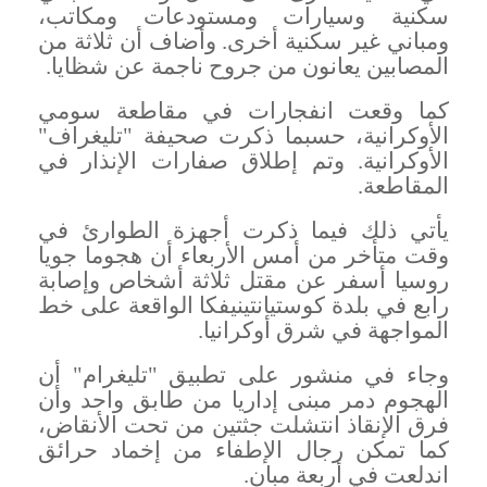
سكنية وسيارات ومستودعات ومكاتب،
ومباني غير سكنية أخرى. وأضاف أن ثلاثة من
المصابين يعانون من جروح ناجمة عن شظايا
.
كما وقعت انفجارات في مقاطعة سومي
الأوكرانية، حسبما ذكرت صحيفة "تليغراف"
الأوكرانية. وتم إطلاق صفارات الإنذار في
المقاطعة
.
يأتي ذلك فيما ذكرت أجهزة الطوارئ في
وقت متأخر من أمس الأربعاء أن هجوما جويا
روسيا أسفر عن مقتل ثلاثة أشخاص وإصابة
رابع في بلدة كوستيانتينيفكا الواقعة على خط
المواجهة في شرق أوكرانيا
.
وجاء في منشور على تطبيق "تليغرام" أن
الهجوم دمر مبنى إداريا من طابق واحد وأن
فرق الإنقاذ انتشلت جثتين من تحت الأنقاض،
كما تمكن رجال الإطفاء من إخماد حرائق
اندلعت في أربعة مبانٍ
.