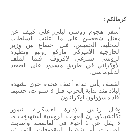
كرمالكم :
أسفر هجوم روسي ليلي على كييف عن
مقتل شخصين على ما أعلنت السلطات
المحلية، الخميس، قبل اجتماع بين وزير
الخارجية الأميركي ماركو روبيو ونظيره
الروسي سيرغي لافروف، فيما الملف
الأوكراني في طريق مسدود على الصعيد
الدبلوماسي
.
القصف يأتي غداة أعنف هجوم جوي تشهده
البلاد منذ بداية الحرب قبل 3 سنوات، حسبما
أفاد مسؤولون أوكرانيون
.
وقال رئيس الإدارة العسكرية، تيمور
تكاتشينكو، إن القوات الروسية استهدفت ما
لا يقل عن 6 أحياء في العاصمة. وأصابت
الضربات أو شظايا المقذوفات التي تم