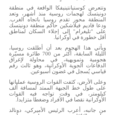
وتتعرض كوستيانتينيفكا الواقعة في منطقة
دونيتسك لهجمات روسية منذ أشهر، وتعد
المنطقة محور تقدم روسيا باتجاه الغرب.
ودعا فاديم فيلاشكين حاكم منطقة دونيتسك
على "تليغرام" إلى إجلاء السكان لمناطق
أقل خطورة في أوكرانيا
.
ويأتي هذا الهجوم بعد أن أطلقت روسيا،
الليلة السابقة، أكثر من 700 طائرة مسيّرة
هجومية وتمويهية، في محاولة لإغراق
الدفاعات الجوية الأوكرانية، وهو ثالث رقم
قياسي يُسجل في غضون أسبوعين
.
وعلى الأرض، كثفت القوات الروسية عملياتها
على طول خط الجبهة الممتد لمسافة ألف
كيلومتر، في وقت تواجه فيه القوات
الأوكرانية نقصا في الأفراد وضغطا متزايدا
.
من جانبه، أعرب الرئيس الأميركي، دونالد