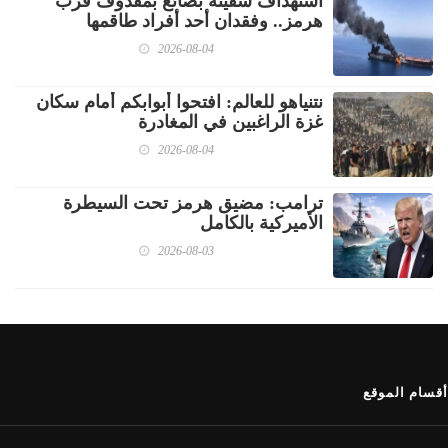
استهداف سفينة بضائع بمقذوف قرب
هرمز.. وفقدان أحد أفراد طاقمها
2026-08-04
نتنياهو للعالم: افتحوا أبوابكم أمام سكان
غزة الراغبين في المغادرة
2026-08-04
ترامب: مضيق هرمز تحت السيطرة
الأميركية بالكامل
2026-08-03
أقسام الموقع