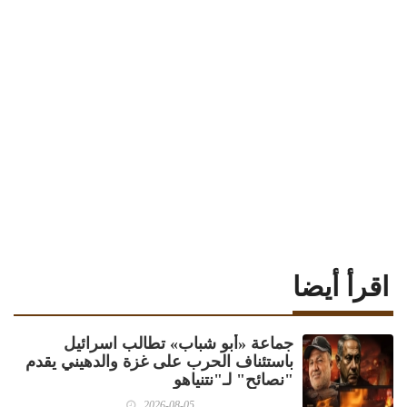
اقرأ أيضا
جماعة «أبو شباب» تطالب اسرائيل
باستئناف الحرب على غزة والدهيني يقدم
"نصائح" لـ"نتنياهو
2026-08-05