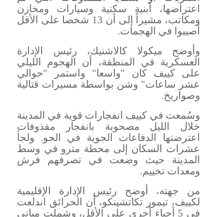
اعتراضها، أبنية سكنية وسيارات ومخازن
ومكاتب، مشيراً إلى أن 13 شخصا على الأقل
أصيبوا في الهجمات
.
وأوضح ميكولا كالاشنيك، رئيس الإدارة
العسكرية في المنطقة، أن الهجوم الليلي
على كييف كان "واسعا" واستمر "حوالي
عشر ساعات" وشن بواسطة مسيرات قتالية
وصواريخ
.
وسُمعت في كييف انفجارات قوية في المدينة
خلال الليل مصحوبة بانفجار مقذوفات
اعترضتها الدفاعات الجوية في الجو. ولجأ
عشرات السكان إلى محطة مترو في وسط
المدينة حيث وضعت في تصرفهم فرش
ومعدات تخييم
.
من جهته، أوضح رئيس الإدارة الإقليمية
لكييف، تيمور تكاتشينكو، أن الحرائق اندلعت
في 5 أحياء أخرى على الأقل، وشملت مباني