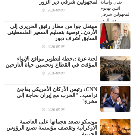
لمجهولين شرقي دير الزور
2026-08-08
سينقل جوا من مطار رفيق الحريري إلى
الأردن.. توصية بتسليم السفير الفلسطيني
السابق أشرف دبور
2026-08-08
لجنة غزة :،خطة لتطوير مواقع الإيواء
المؤقت في القطاع وتحسين حياة النازحين
2026-08-08
CNN: رئيس الأركان الأمريكي يفاجئ
ترامب.. "الحرب مع إيران بحاجة إلى
مخرج"
2026-08-08
موسكو تصعد هجماتها على العاصمة
الأوكرانية وتقصف مؤسسة تصنع الرؤوس
الحربية