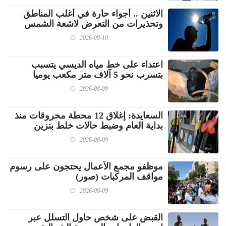
الاثنين .. أجواء حارة في أغلب المناطق
وتحذيرات من التعرض لاشعة الشمس
2026-08-10
اعتداء على خط مياه الديسي يتسبب
بتسرب نحو 5 آلاف متر مكعب يوميا
2026-08-09
السعايدة: إغلاق 12 محطة محروقات منذ
بداية العام وضبط حالات خلط بنزين
2026-08-09
موظفو مجمع الأعمال يحتجون على رسوم
مواقف المركبات (صور)
2026-08-09
القبض على شخص حاول التسلل عبر