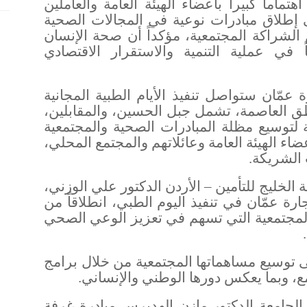
اماً كبيراً بأعضاء الهيئة العامة والعاملين
ى إطلاق مبادرات نوعية في المجالات الصحية
م الشراكة المجتمعية، مؤكداً أن صحة الإنسان
 في عملية التنمية والاستقرار الاقتصادي
عمّان ستواصل تنفيذ الأيام الطبية المجانية
طق العاصمة، تشمل جبل الحسين، والمقابلين،
توسيع مظلة المبادرات الصحية والمجتمعية
ء الهيئة العامة وعائلاتهم والمجتمع المحلي،
 الشريكة
.
الخليج للتأمين – الأردن الدكتور علي الوزني،
رة عمّان في تنفيذ اليوم الطبي، انطلاقاً من
والمجتمعية التي تسهم في تعزيز الوعي الصحي
.
توسيع مساهماتها المجتمعية من خلال برامج
، وبما يعكس دورها الوطني والإنساني
.
ء الجامعة الدكتور مازن الهديرس مبادرة غرفة