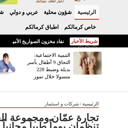
الرئيسية
شؤون محلية
عربي و دولي
شر
خاص كرمالكم
اطباق كرمالكم
شريط الأخبار
نفاد مخزون الصواريخ الأميركية يفج
‏التنمية الاجتماعية:
التحاق 9 أطفال بأسر
بديلة وضبط 228
متسولا خلال تموز
/
الرئيسية
شركات و استثمار
تجارة عمّان ومجموعة الخ
تنظمان يوماً طبياً مجانياً