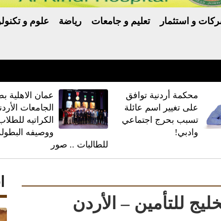
كات و استثمار
تعليم و جامعات
رياضة
علوم و تكنولو
ّر خلافًا بين ترامب والبنتاغون
محكمة أردنية توافق
عمان الاهلية بط
على تغيير اسم عائلة
الجامعات الأردن
تسبب بحرج اجتماعي
الكراتيه للطلاب
وادبي!
ووصيفه البطولة
للطالبات .. صور
ا
ليج للتأمين – الأردن