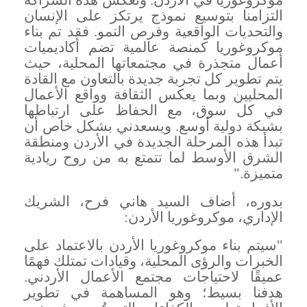
التزامنا بتوسيع نموذج يرتكز على الإنسان
والتحديات الواقعية وفرص النمو. فقد تم بناء
موكروغوريا كمنصة عالمية تضم أكاديميات
أعمال متجذرة في مجتمعاتها المحلية، حيث
يتم تطوير كل تجربة جديدة بالتعاون مع القادة
المحليين وبما يعكس الثقافة وواقع الأعمال
في كل سوق، مع الحفاظ على ارتباطها
بشبكة دولية أوسع. ويسعدني بشكل خاص أن
تبدأ هذه المرحلة الجديدة في الأردن ومنطقة
الشرق الأوسط لما تتمتع به من روح ريادية
متميزة
."
بدوره، أضاف السيد هاني فرح، الشريك
الإداري، موكروغوريا الأردن
:
"
سيتم بناء موكروغوريا الأردن بالاعتماد على
الخبرات والرؤى المحلية، وقيادات تمتلك فهمًا
عميقًا لاحتياجات مجتمع الأعمال الأردني.
هدفنا بسيط؛ وهو المساهمة في تطوير