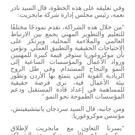
وفي تعليقه على هذه الخطوة، قال السيد نادر
نعمه، رئيس مجلس إدارة شركة مايجريت
:
"
من خلال هذه الشراكة، نقدم نموذجًا مختلفًا
للتعليم والتطوير المهني يجمع بين الارتباط
العالمي والملاءمة المحلية، ويرتكز على
الاحتياجات الحقيقية والتطبيق العملي. ونؤمن
بأن موكروغوريا ستوفر قيمة كبيرة للمهنيين
ورواد الأعمال والمؤسسات الساعية إلى
النمو والنجاح المستدام. وفي ظل الروح
الريادية القوية التي يتمتع بها الأردن وتطور
بيئة الأعمال فيه، نرى فرصة حقيقية
للمساهمة في إعداد قادة المستقبل ودعم
المؤسسات الطموحة نحو النمو
."
ومن جانبه، قال السيد سردجان يانيتشيفيتش،
مؤسس موكروغوريا
:
"
يسرنا التعاون مع مايجريت لإطلاق
موكروغوريا في الأردن. وتعكس هذه الشراكة