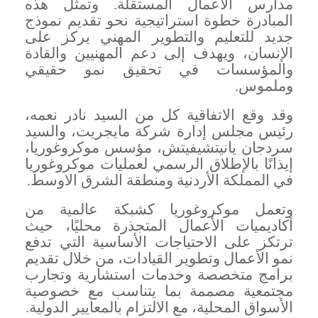
مدارس الأعمال المستقلة. وتمثل هذه
المبادرة خطوة استراتيجية نحو تقديم نموذج
جديد للتعليم والتطوير المهني يركز على
الإنسان، ويهدف إلى دعم المهنيين والقادة
والمؤسسات في تحقيق نمو حقيقي
وملموس
.
وقد وقع الاتفاقية كل من السيد نادر نعمه،
رئيس مجلس إدارة شركة مايجريت، والسيد
سردجان يانيتشيفيتش، مؤسس موكروغوريا،
إيذانًا بالإطلاق الرسمي لعمليات موكروغوريا
في المملكة الأردنية ومنطقة الشرق الاوسط
.
وتعمل موكروغوريا كشبكة عالمية من
أكاديميات الأعمال المتجذرة محليًا، حيث
ترتكز على الاحتياجات الأساسية التي تدفع
نمو الأعمال وتطوير القيادات، من خلال تقديم
برامج متخصصة وخدمات استشارية وتجارب
مجتمعية مصممة بما يتناسب مع خصوصية
الأسواق المحلية، مع الالتزام بالمعايير الدولية
.