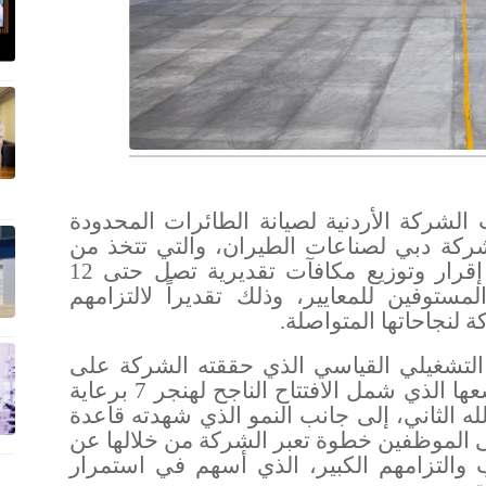
دن – 20 أيار 2026): أعلنت الشركة الأردنية لصيانة الطائرات المحدودة
لشركة دبي لصناعات الطيران، والتي تتخذ من
العاصمة الأردنية عمّان مقراً لها، عن إقرار وتوزيع مكافآت تقديرية تصل حتى 12
ستوفين للمعايير، وذلك تقديراً لالتزامهم
لنجاحاتها المتواصلة
.
ء التشغيلي القياسي الذي حققته الشركة على
مدار العام الماضي 2025، وكنتيجة لتوسعها الذي شمل الافتتاح الناجح لهنجر 7 برعاية
له الثاني، إلى جانب النمو الذي شهدته قاعدة
على الموظفين خطوة تعبر الشركة من خلالها عن
والتزامهم الكبير، الذي أسهم في استمرار