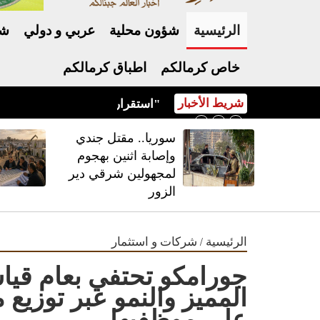
الرئيسية
شؤون محلية
عربي و دولي
شر
خاص كرمالكم
اطباق كرمالكم
شريط الأخبار
استقرار أسعار أصناف عديدة من الخضار مع ورود كميات وافرة إلى "السوق المركزي"
سوريا.. مقتل جندي
وإصابة اثنين بهجوم
لمجهولين شرقي دير
الزور
/
الرئيسية
شركات و استثمار
جورامكو تحتفي بعام قياس
على موظفيها