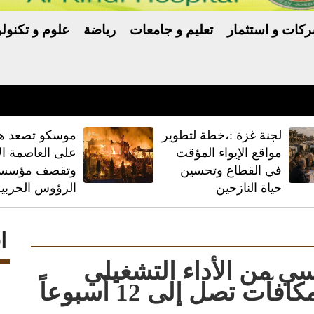
كات و استثمار
تعليم و جامعات
رياضة
علوم و تكنولو
لجنة غزة :،خطة لتطوير
موسكو تصعد هج
مواقع الإيواء المؤقت
على العاصمة الأ
في القطاع وتحسين
وتقصف مؤسسة
حياة النازحين
الرؤوس الحربية
ا
ي من الأداء التشغيلي
المميز والنمو عبر توزيع مكافآت تصل إلى 12 أسبوعاً