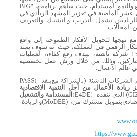
ع والنمو المستدام، حيث ساهم برنامجها "
BIG
 عشر الماضية في تعزيز المشهد الريادي في
رياديين يشمل التدريب والتشبيك والتعريف
ن المجالات
.
مع نهجها لتحويل الأفكار الطموحة إلى واقع
تكار الرقمي في المملكة،
حيث أنه سوف يمتد
مستهدفاً 130 شركة ناشئة، بهدف رفع كفاءة العمليات
لمشاركين، وذلك من خلال ورش عمل تخصصية
 عالم الأعمال
.
 الشركات الناشئة
(
بالشراكة مع
ينفذ
)
PASS
ز ريادة الأعمال من أجل التنمية الاقتصادية
(GI
الذي تنفذه
(E4DE)
المستدامة والتشغيل
تصادي
بتمويل مشترك من
،
(MoDEE)
والريادة
www.or
https://www.gi