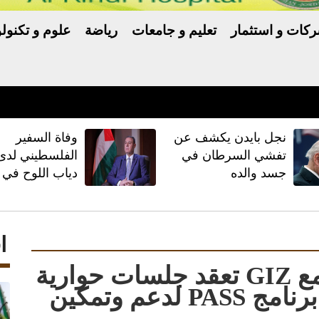
كات و استثمار
تعليم و جامعات
رياضة
علوم و تكنولو
نجل بايدن يكشف عن
وفاة السفير
تفشي السرطان في
الفلسطيني لد
جسد والده
دياب اللوح في 
ا
أورنج الأردن وبالشراكة مع GIZ تعقد جلسات حوارية
مع القطاع الخاص ضمن برنامج PASS لدعم وتمكين