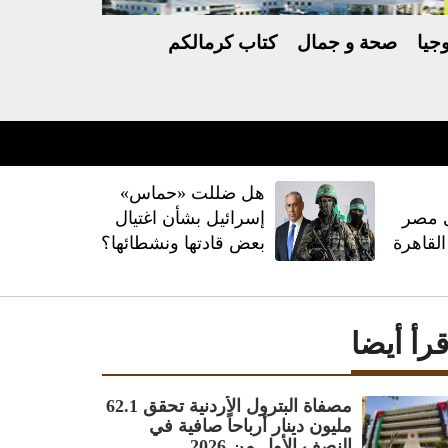
جيا
صحة و جمال
كتاب كرمالكم
هل ضللت «حماس»
ى مصر
إسرائيل بشأن اغتيال
القاهرة
بعض قادتها ونشطائها؟
قرأ أيضا
مصفاة البترول الأردنية تحقق 62.1
مليون دينار أرباحاً صافية في
النصف الأول من 2026