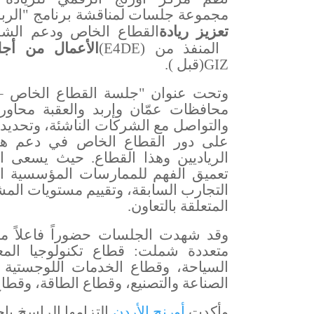
مجموعة جلسات لمناقشة برنامج "الرب
تعزيز ريادة
القطاع الخاص ودعم الشر
المنفذ من
(E4DE)
الأعمال من أجل 
GIZ
(
قبل
).
وتحت عنوان "جلسة القطاع الخاص 
محافظات عمّان وإربد والعقبة محاو
والتواصل مع الشركات الناشئة، وتحديد
على دور القطاع الخاص في دعم هذه 
الرياديين وهذا القطاع. حيث يسعى
تعميق الفهم للممارسات المؤسسية الح
التجارب السابقة، وتقييم مستويات المش
المتعلقة بالتعاون.
وقد شهدت الجلسات حضوراً فاعلاً م
متعددة شملت: قطاع تكنولوجيا المعل
السياحة، وقطاع الخدمات اللوجستية 
الصناعة والتصنيع، وقطاع الطاقة، وقطا
وأكدت
أورنج الأردن
التزامها الراسخ بإ