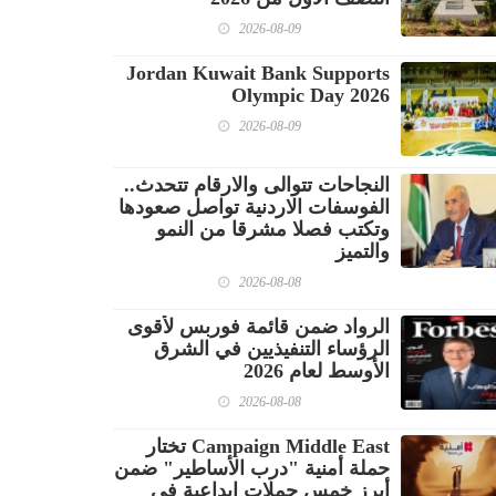
2026-08-09
Jordan Kuwait Bank Supports
Olympic Day 2026
2026-08-09
النجاحات تتوالى والارقام تتحدث..
الفوسفات الاردنية تواصل صعودها
وتكتب فصلا مشرقا من النمو
والتميز
2026-08-08
الرواد ضمن قائمة فوربس لأقوى
الرؤساء التنفيذيين في الشرق
الأوسط لعام 2026
2026-08-08
Campaign Middle East تختار
حملة أمنية "درب الأساطير" ضمن
أبرز خمس حملات إبداعية في