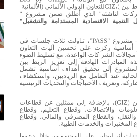
ط بين
)،
GIZ
للتعاون الدولي الألماني (
الألمانية
كات الناشئة" الذي أُطلق ضمن مشروع "
التنمية الاقتصادية المستدامة والتشغيل"
– مشروع
"PASS”
، تناولت ثلاث جلسات في
ر أساسية ركزت على تحسين آليات التعاون
 مجالات الشراكات الواعدة، مع تسليط الضوء
المبادرات الهادفة إلى تعزيز الربط بين
 المشروع إلى تحقيق أهداف أساسية تشمل
الية عند التعامل مع الرياديين، واستكشاف
اركة، وتعريف الاحتياجات والتحديات الرئيسية
ن (
GIZ
)
، بالإضافة إلى ممثلين عن قطاعات
ومات والاتصالات، وقطاع التعليم، وقطاع
والنقل، والقطاع المصرفي والمالي، وقطاع
ع المختبرات والخدمات الطبية
.
حداث أثر إيجابي على المجتمع من خلال دعمها