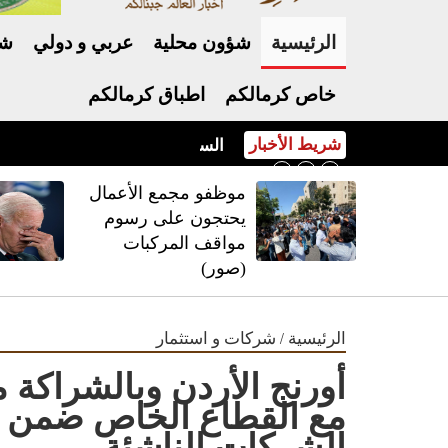
الرئيسية
شؤون محلية
عربي و دولي
شر
خاص كرمالكم
اطباق كرمالكم
شريط الأخبار
السعايدة: إغلاق 12 محطة محروقات منذ بداية العام وضبط حالات خلط بنزين
موظفو مجمع الأعمال
يحتجون على رسوم
مواقف المركبات
(صور)
/
الرئيسية
شركات و استثمار
الشركات الناشئة