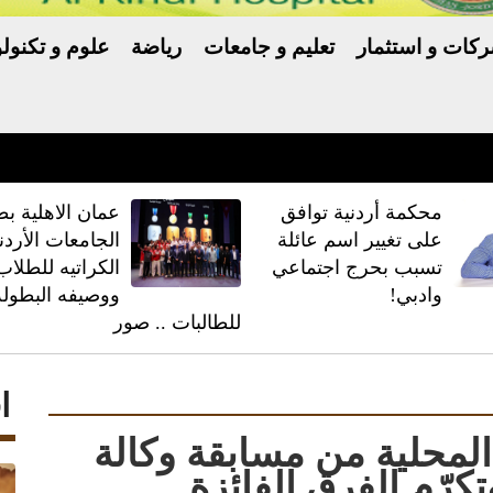
كات و استثمار
تعليم و جامعات
رياضة
علوم و تكنولو
ّر خلافًا بين ترامب والبنتاغون
محكمة أردنية توافق
عمان الاهلية بط
على تغيير اسم عائلة
الجامعات الأردن
تسبب بحرج اجتماعي
الكراتيه للطلاب
وادبي!
ووصيفه البطولة
للطالبات .. صور
ا
المحلية من مسابقة وكالة
تكرّم الفرق الفائزة