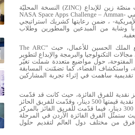
(ZINC)
النسخة المحليّة
مي
أمريكية
، ضمن رعايتها كشريك استراتيجي
قة، حيث شارك فيها 249 شاباً وشابة من المبدعين والمطورين وطلاب
عقبة
.
ع الملك الحسين للأعمال، حيث
الات التكنولوجيا والبرمجة والإبداع لتطوير
المفتوحة، حول مواضيع متعددة شملت تغيّر
مة، واستكشاف الفضاء، كما تضمّنت المسابقة
قديمية ساهمت في إثراء تجربة المشاركين
ز نقدية للفرق الفائزة، حيث كانت قد قدّمت
للفريق الحائز على المركز الأول جائزة نقدية قيمتها 500 دينار، وقدّمت للفريق الحائز
على المركز الثاني جائزة نقدية قيمتها 300 دينار، فيما قدّمت للفريق الفائز بالمركز
نقدية بلغت 200 دينار، حيث ستمثّل الفرق الفائزة الأردن في المرحلة
 فرق من مختلف دول العالم لتقديم حلول