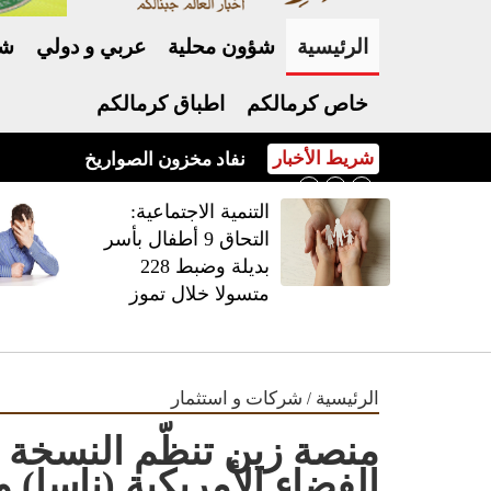
الرئيسية
شؤون محلية
عربي و دولي
شر
خاص كرمالكم
اطباق كرمالكم
شريط الأخبار
نفاد مخزون الصواريخ الأميركية يفج
‏التنمية الاجتماعية:
التحاق 9 أطفال بأسر
بديلة وضبط 228
متسولا خلال تموز
/
الرئيسية
شركات و استثمار
منصة زين تنظّم النسخة 
الفضاء الأمريكية (ناسا) و