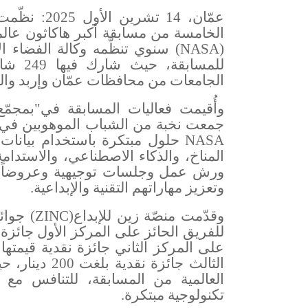
عمّان، 14 تشرين الأول 2025: نظّمت منصّة زين للإبداع
الخامسة من مسابقة
NASA Space Apps Challenge – Amman-
أكبر هاكاثون عال
(NASA)-
سنوي تنظّمه وكالة الفضاء ال
للمساب
الجامعات من محافظات عمّان وإربد وال
وأُقيمت فعاليات المسابقة في
"The ARC”
بمجمّ
جمعت نخبة من الشباب الموهوبين في مج
NASA
حلول مبتكرة باستخدام بيانات
المناخ، والذكاء الاصطناعي، والاستدا
ورش عمل وجلسات توجيهية وعروضاً ت
وتعزيز مهاراتهم التقنية والإبداعية
.
وقدّمت منصّة زين للإبداع
(ZINC)
جوائ
الثالث جائزة 
العالمية من المسابقة، للتنافس مع
تكنولوجية مبتكرة
.