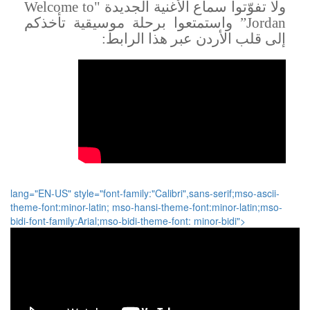
ولا تفوّتوا سماع الأغنية الجديدة
"Welcome to
Jordan”
واستمتعوا برحلة موسيقية تأخذكم
إلى قلب الأردن عبر هذا الرابط
:
lang="EN-US" style="font-family:"Calibri",sans-serif;mso-ascii-
theme-font:minor-latin; mso-hansi-theme-font:minor-latin;mso-
bidi-font-family:Arial;mso-bidi-theme-font: minor-bidi">