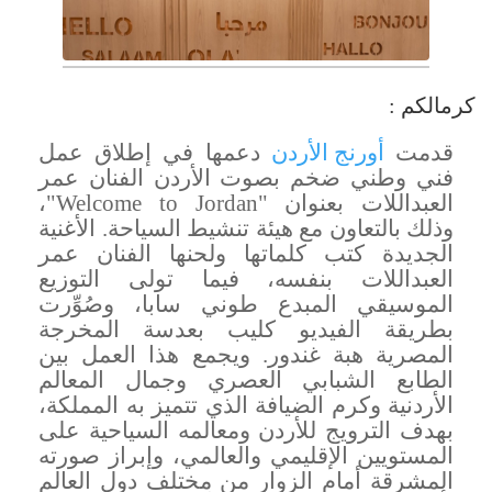
كرمالكم :
قدمت
أورنج
الأردن
دعمها في إطلاق عمل
فني وطني ضخم بصوت الأردن الفنان عمر
العبداللات بعنوان "
Welcome to Jordan
"،
وذلك بالتعاون مع هيئة تنشيط السياحة. الأغنية
الجديدة كتب كلماتها ولحنها الفنان عمر
العبداللات بنفسه، فيما تولى التوزيع
الموسيقي المبدع طوني سابا، وصُوِّرت
بطريقة الفيديو كليب بعدسة المخرجة
المصرية هبة غندور.
و
يجمع هذا العمل بين
الطابع الشبابي العصري وجمال المعالم
الأردنية وكرم الضيافة الذي تتميز به المملكة،
بهدف الترويج للأردن ومعالمه السياحية على
المستويين الإقليمي والعالمي، وإبراز صورته
المشرقة أمام الزوار من مختلف دول العالم