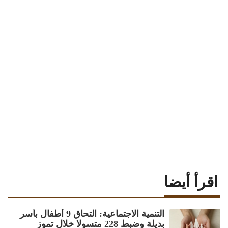
اقرأ أيضا
‏التنمية الاجتماعية: التحاق 9 أطفال بأسر
بديلة وضبط 228 متسولا خلال تموز