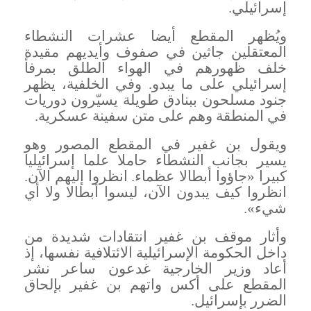
إسرائيلي
.
ويُظهر المقطع أيضا عشرات النشطاء
المعتقلين جاثين في صفوف وأيديهم مقيدة
خلف ظهورهم في الهواء الطلق بمرفأ
إسرائيلي على ما يبدو. وفي الخلفية، يظهر
جنود مسلحون ببنادق طويلة يسيّرون دوريات
في المنطقة وهم على متن سفينة عسكرية
.
ويقول بن غفير في المقطع المصور وهو
يسير بجانب النشطاء حاملا علما إسرائيليا
كبيرا «جاؤوا أبطالا عظماء. انظروا إليهم الآن.
انظروا كيف يبدون الآن، ليسوا أبطالا ولا أي
شيء
».
وأثار موقف بن غفير انتقادات شديدة من
داخل الحكومة الإسرائيلية الائتلافية نفسها، إذ
أعاد وزير الخارجية غدعون ساعر نشر
المقطع على أكس واتهم بن غفير بإلحاق
الضرر بإسرائيل
.