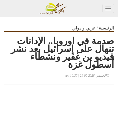
Toggl
navig
/
الرئيسية
عربي و دولي
صدمة في اوروبا.. الإدانات
تنهال على إسرائيل بعد نشر
فيديو بن غفير ونشطاء
أسطول غزة
الخميس-2026-05-21 | 10:35 am