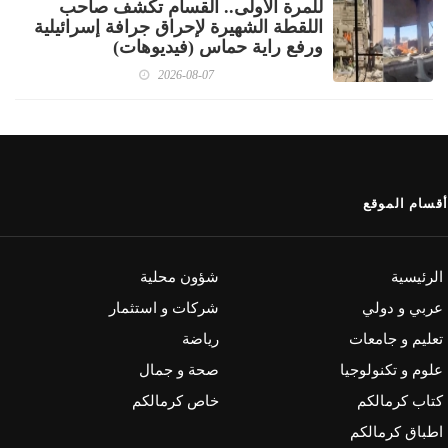
للمرة الأولى.. القسام تكشف صاحب
اللقطة الشهيرة لإحراق جرافة إسرائيلية
ورفع راية حماس (فيديوهات)
2026-08-07
أقسام الموقع
الرئيسية
شؤون محلية
عربي و دولي
شركات و استثمار
تعليم و جامعات
رياضة
علوم و تكنولوجيا
صحة و جمال
كتاب كرمالكم
خاص كرمالكم
اطباق كرمالكم