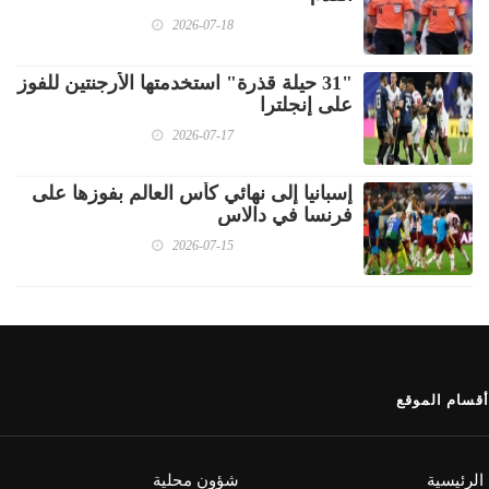
2026-07-18
"31 حيلة قذرة" استخدمتها الأرجنتين للفوز
على إنجلترا
2026-07-17
إسبانيا إلى نهائي كأس العالم بفوزها على
فرنسا في دالاس
2026-07-15
أقسام الموقع
الرئيسية
شؤون محلية