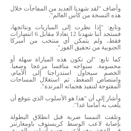
وأضاف "لقد شهدنا العديد من المفاجآت خلال
هذه النسخة من كأس العالم
".
وتابع: "إذا نظرت إلى المباريات ونتائجها،
فستجد أننا شهدنا 12 تعادلا مقابل 6 انتصارات
فقط، ولم يتمكن أي منتخب من أميركا
الجنوبية من تحقيق الفوز
".
كما تابع: "لن تكون هذه المباراة سهلة أو
محسومة. سنواجه منافسا مزعجا وصعبا.
الخصم سيحاول استدراجنا إلى الأمام،
وامتصاص الضغط، ثم استغلال المساحات
المفتوحة لتنفيذ هجماته المرتدة
".
وأشار إلى أن "هذا هو الأسلوب الذي نتوقع أن
يلعب به أمامنا غدا
".
وتلقت النمسا ضربة قبل انطلاق البطولة
بإصابة لاعب الوسط كريستوف باومغارتنر
في الفخذ، وهو لاعب يجسد أسلوب الفريق