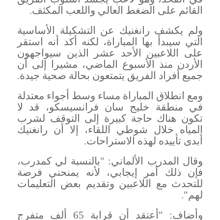
القائم على الضغط العالي واللعب المكثف
.
ولم يكشف رانغنيك عن التشكيلة الأساسية
التي سيبدأ بها المباراة، لكنه أكد أنه استقر
على اللاعبين الأحد عشر الذين سيواجهون
الأردن منذ الأسبوع الماضي، مشيرا إلى أن
جميع أفراد الفريق يتمتعون بحالة صحية جيدة
.
ومع انطلاق المباراة مساء وسط أجواء معتدلة
في منطقة خليج سان فرانسيسكو، قد لا
تكون هناك حاجة كبيرة إلى التوقف لشرب
المياه خلال شوطي اللقاء، إلا أن رانغنيك
أبدى تأييده لهذه الاستراحات
.
وقال المدرب الألماني: "بالنسبة لي كمدرب،
فإن ذلك أمر إيجابي، لأنه يمنحني فرصة
للتحدث مع اللاعبين وتقديم بعض التعليمات
لهم
".
وأضاف: "أعتقد أن قرابة 65 ألف متفرج