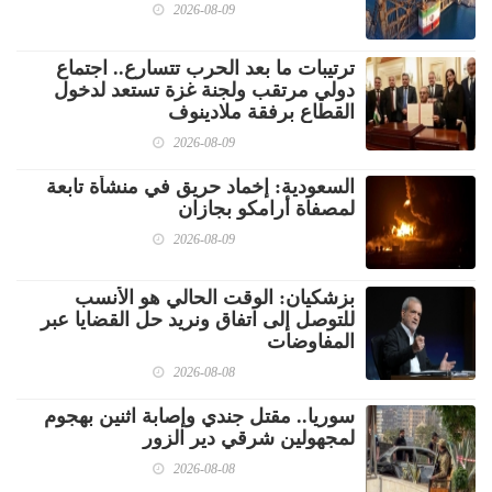
2026-08-09
ترتيبات ما بعد الحرب تتسارع.. اجتماع
دولي مرتقب ولجنة غزة تستعد لدخول
القطاع برفقة ملادينوف
2026-08-09
السعودية: إخماد حريق في منشأة تابعة
لمصفاة أرامكو بجازان
2026-08-09
بزشكيان: الوقت الحالي هو الأنسب
للتوصل إلى اتفاق ونريد حل القضايا عبر
المفاوضات
2026-08-08
سوريا.. مقتل جندي وإصابة اثنين بهجوم
لمجهولين شرقي دير الزور
2026-08-08