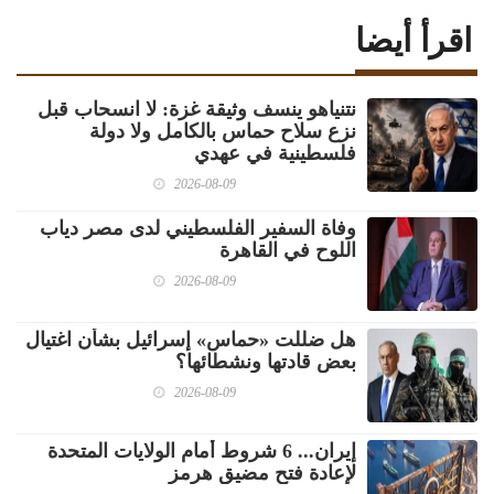
اقرأ أيضا
نتنياهو ينسف وثيقة غزة: لا انسحاب قبل
نزع سلاح حماس بالكامل ولا دولة
فلسطينية في عهدي
2026-08-09
وفاة السفير الفلسطيني لدى مصر دياب
اللوح في القاهرة
2026-08-09
هل ضللت «حماس» إسرائيل بشأن اغتيال
بعض قادتها ونشطائها؟
2026-08-09
إيران... 6 شروط أمام الولايات المتحدة
لإعادة فتح مضيق هرمز