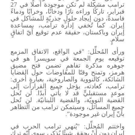
ترامب مشكلة لم تكن موجودة أصلًا في 27
فبراير، تاركًا وراءه نارًا ودخانًا، وخرابًا ودماءً
فاسدةً، دون إيجاد حلولٍ جذريّةٍ للمشاكل في
إيران. كما تُخفي إدارة ترامب، بمساعدة
إيران وباكستان، حقيقة عدم توقيع أيّ اتفاقٍ
سلامٍ
.
ورأى المُحلِّل: "في الواقع، الاتفاق المزمع
توقيعه يوم الجمعة في سويسرا هو في
جوهره مذكرة تفاهمٍ تضمن فتح مضيق
هرمز، وتمنح وقتًا للمفاوضات حول القضايا
الشائكة، كالنووية والصاروخية، بعبارةٍ أخرى:
ترامب، كعادته، يؤجل جميع القرارات إلى
موعدٍ مستقبليٍّ قد لا يأتي أبدًا. لن تُحل
القضية النوويّة، والقضية اللبنانيّة. لن تُحل
جميع المسائل، وسيتمكن ترامب من التظاهر
بأنّ إيران غير موجودة
”.
واختتم المُحلِّل: "يُنهي ترامب الحرب في
إيران دون أنْ يحقق شيئًا يُذكر، سوى أنّه ترك