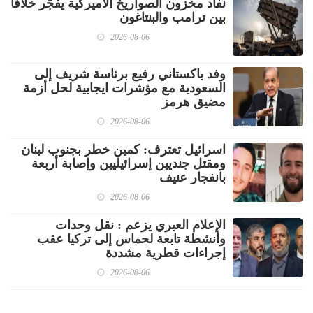
نفاد مخزون الصواريخ الأميركية يفجّر خلافًا
بين ترامب والبنتاغون
2026-08-06
وفد باكستاني رفيع برئاسة شريف إلى
السعودية مع مؤشرات ايجابية لحل أزمة
مضيق هرمز
2026-08-06
اسرائيل تعترف: كمين خطر بجنوب لبنان
ومقتل جنديين إسرائيليين وإصابة أربعة
بانفجار عنيف
2026-08-06
الإعلام العبري يزعم : نقل وحدات
وأنشطة تابعة لحماس إلى تركيا عقب
إجراءات قطرية مشددة
2026-08-06