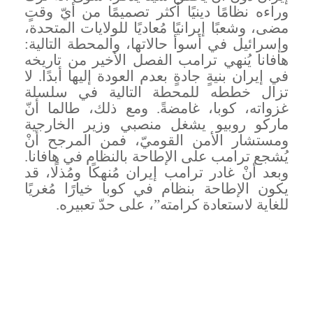
وراءه نظامًا دينيًا أكثر تصميمًا من أيّ وقتٍ
مضى، وشعبًا إيرانيًا مُعاديًا للولايات المتحدة،
وإسرائيل في أسوأ حالاتها، والمحطة التالية:
هافانا يُنهي ترامب الفصل الأخير من تاريخه
في إيران بنيةٍ جادةٍ بعدم العودة إليها أبدًا. لا
تزال خططه للمحطة التالية في سلسلة
غزواته، كوبا، غامضةً. ومع ذلك، طالما أنّ
ماركو روبيو يشغل منصبي وزير الخارجية
ومستشار الأمن القوميّ، فمن المرجح أنْ
يُشجع ترامب على الإطاحة بالنظام في هافانا.
وبعد أنْ غادر ترامب إيران مُنهكًا ومُذلًا، قد
يكون الإطاحة بنظام في كوبا خيارًا مُغريًا
للغاية لاستعادة كرامته”، على حدّ تعبيره
.