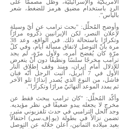
الأمريكيّة والإسرائيليّة، وظلّ مصممًا على
الرد باستخدام مضيق هرمز للضغط، شعر
باليأس
”.
وأوضح المُحلِّل: "بحث ترامب عن أيّ وسيلةٍ
لإعلان النصر، لكن الإيرانيين ذكّروه مرارًا
وتكرارًا باستحالة ذلك. في الواقع، وعد 38
مرة بأنّ التوصل لاتفاق مسألة أيام، وفي كلّ
مرّةٍ كان يُفضح أمره، ولأول مرّةٍ، لم يجد
ترامب مخرجًا سلسًا ونظيفًا دون أنْ يتعرض
للإذلال أمام إيران، ومنذ وقف إطلاق النار
الأول في 7 أبريل، أثبت الرجل أنّه فنان
فاشل، من النوع الذي يُصدر إنذارًا تلو الآخر
ثم يمدد الموعد النهائيّ مرارًا وتكرارًا
”.
وأكّد المُحلِّل: "كان ترامب يبحث فقط عن
مخرجٍ لا يجعله يبدو ضعيفًا في نظر مؤيديه.
وجد الحل الترامبي في حدث تلفزيوني مثير،
تضمن نزالاً في بطولة (يو.إف.سي) احتفالاً
بعيد ميلاده الثمانين، أعلن خلاله عن التوصل