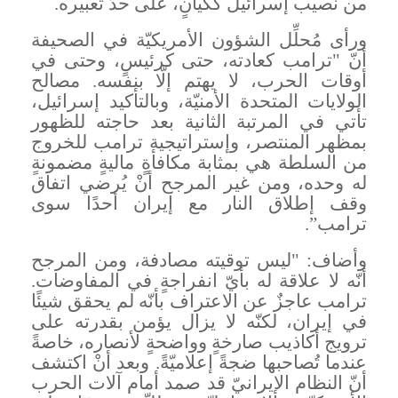
من نصيب إسرائيل ككيانٍ، على حدّ تعبيره
.
ورأى مُحلِّل الشؤون الأمريكيّة في الصحيفة
أنّ "ترامب كعادته، حتى كرئيسٍ، وحتى في
أوقات الحرب، لا يهتم إلّا بنفسه. مصالح
الولايات المتحدة الأمنيّة، وبالتأكيد إسرائيل،
تأتي في المرتبة الثانية بعد حاجته للظهور
بمظهر المنتصر، وإستراتيجية ترامب للخروج
من السلطة هي بمثابة مكافأةٍ ماليةٍ مضمونةٍ
له وحده، ومن غير المرجح أنْ يُرضي اتفاق
وقف إطلاق النار مع إيران أحدًا سوى
ترامب
”.
وأضاف: "ليس توقيته مصادفة، ومن المرجح
أنّه لا علاقة له بأيّ انفراجةٍ في المفاوضات.
ترامب عاجزٌ عن الاعتراف بأنّه لم يحقق شيئًا
في إيران، لكنّه لا يزال يؤمن بقدرته على
ترويج أكاذيب صارخةٍ وواضحةٍ لأنصاره، خاصةً
عندما تُصاحبها ضجةً إعلاميّةً. وبعد أنْ اكتشف
أنّ النظام الإيرانيّ قد صمد أمام آلات الحرب