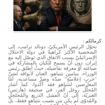
كرمالكم :
تحوّل الرئيس الأمريكيّ، دونالد ترامب، إلى
الشخصية الأكثر كراهيةً في دولة الاحتلال
الإسرائيليّ بسبب الاتفاق الذي توصّل إليه مع
إيران، دون أنْ يسمح للكيان بالمشاركة في
صياغته أوْ معرفة تفاصيله، حيثُ أطلق رئيس
الوزراء، بنيامين نتنياهو، العنان لأبواقه لشنّ
"حربٍ إعلاميّةٍ” ضدّه وضدّ مساعديه، أمّا
المعارضين لنتنياهو فقد أكّدوا، كما أشار
المُحلّل روغل ألفر، في صحيفة (هآرتس)
العبريّة، إلى أنّ الفشل الذريع والمُجلجل
والمُدوّي لم يكن من نصيب نتنياهو فقط، بلْ