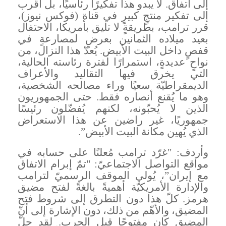
إلى اتفاق. لا يبدو هذا تفكيرًا رئاسيًا، بل أقرب
إلى تفكير منتجٍ كبيرٍ في قناة (فوكس نيوز)،
قرر ترامب، بطريقةٍ لا تليق بأمريكا، الاحتفال
بعيد ميلاده الثمانين بعرضٍ لمصارعةٍ في
قفصٍ داخل البيت الأبيض. يُعدّ هذا النزال، من
نواحٍ عديدةٍ، استمرارًا لفترة رئاسته الحالية،
التي يخرق فيها التقاليد والأعراف
الديمقراطيّة سعيًا وراء مصالحه الشخصية،
وهو ما يُقنع أنصاره فقط. حتى الجمهوريون
الذين لا يُحبّونه، لكنهم يُفضّلون رئيسًا
جمهوريًا، غير راضين عن هذا الاستعراض
الذي يُهين مكانة البيت الأبيض
”.
وأردف: "غرّد ترامب مُعلنًا على حسابه في
مواقع التواصل الاجتماعيّ: "تمّ إبرام الاتفاق
مع إيران”، يُولي الموقف الرسميّ لترامب
والإدارة الأمريكيّة أهميةً بالغةً لفتح مضيق
هرمز. كلّ هذا دون التطرق إلى شروط فتح
المضيق، والأهّم من ذلك، دون الإشارة إلى أنّ
المضيق كان مفتوحًا قبل الحرب. لقد حلّ