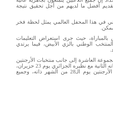
اد إن جميع اللاعبين يتمتعون بجاهزية عالية
لتقديم أفضل ما لديهم من أجل تحقيق نتيجة
ي في هذا المحفل العالمي يمثل لحظة فخر
 ممكن
.
 بالمباراة، حيث جرى استعراض التعليمات
 المنتخب الوطني بالزي الأبيض، فيما يرتدي
.
موعة العاشرة إلى جانب منتخبات الأرجنتين
والجزائر والنمسا، حيث يلتقي في مباراته الثانية مع نظيره الجزائري يوم 23 حزيران،
قبل أن يختتم دور المجموعات أمام الأرجنتين يوم الـ28 من الشهر ذاته، وجميع