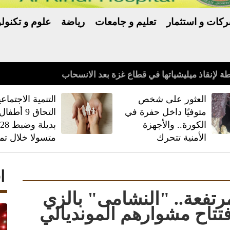
كات و استثمار
تعليم و جامعات
رياضة
علوم و تكنولو
العثور على شخص
‏التنمية الاجتماعي
متوفيًا داخل حفرة في
التحاق 9 أط
الكورة.. والأجهزة
بديلة وضبط
الأمنية تتحرك
متسولا خلال تم
ا
رتفعة.. "النشامى" بالزي
فتتاح مشوارهم المونديالي