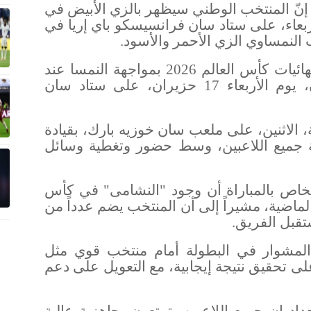
اء، إنّ المنتخب الوطني سيظهر بالزي الأبيض في
أربعاء، على ستاد سان فرانسيسكو باي إريا في
 النمساوي الزي الأحمر والأسود
.
ويفتتح المنتخب الوطني مشواره في نهائيات كأس العالم 2026 بمواجهة النمسا عند
الساعة السابعة صباحاً بتوقيت الأردن، يوم الأربعاء 17 حزيران، على ستاد سان
ة، الاثنين، على ملعب سان خوزيه بارك، بقيادة
 جميع اللاعبين، وسط حضور وتغطية وسائل
خاص بالمباراة أن وجود "النشامى" في كأس
لماضية، مشيراً إلى أن المنتخب يضم عدداً من
ستقبل الفريق
.
لمشوار في البطولة أمام منتخب قوي مثل
على تحقيق نتيجة إيجابية، مع التعويل على دعم