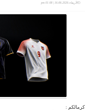
الأربعاء-2026-06-16 | 01:08 pm
كرمالكم :