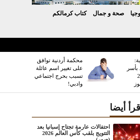
جيا
صحة و جمال
كتاب كرمالكم
ة:
محكمة أردنية توافق
فال بأسر
على تغيير اسم عائلة
 228
تسبب بحرج اجتماعي
وز
وادبي!
قرأ أيضا
احتفالات عارمة تجتاح إسبانيا بعد
التتويج بلقب كأس العالم 2026
(صور)